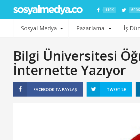
110K
600K
Sosyal Medya
Pazarlama
İş Dü
Bilgi Üniversitesi Ö
İnternette Yazıyor
FACEBOOK'TA
PAYLAŞ
TWEET'LE