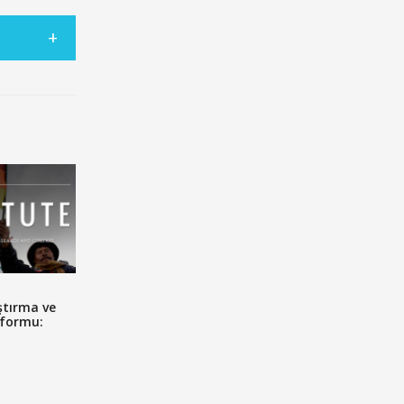
ştırma ve
tformu: