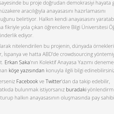
r sayesinde bu proje doğrudan demokrasiyi hayata 
müzakere aracılığıyla anayasasını hazırlamasını
ğunu belirtiyor. Halkın kendi anayasasını yaratabi
 fikriyle yola çıkan öğrencilere Bilgi Üniversitesi 
nderlik ediyor.
larak nitelendirilen bu projenin, dünyada örnekler
sır, İspanya ve hatta ABD’de crowdsourcing yöntemiyl
t.
Erkan Saka
’nın Kolektif Anayasa Yazımı denemel
lanan
köşe yazısından
konuyla ilgili bilgi edinebilirsini
lerseniz
Facebook
ve
Twitter
’dan da takip edebilir,
katkıda bulunmak istiyorsanız
buradaki
yönlendirm
şturup halkın anayasasının oluşmasında pay sahib