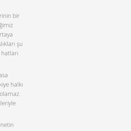
inin bir
iğimiz
rtaya
ıkları şu
hatları
asa
kiye halkı
ı olamaz.
eriyle
rnetin