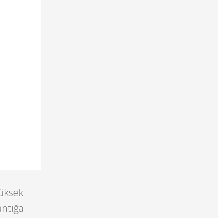
yüksek
antığa