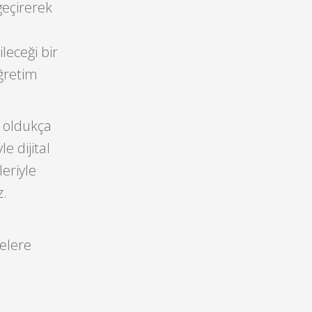
geçirerek
leceği bir
Öğretim
i oldukça
e dijital
eriyle
z.
elere
i