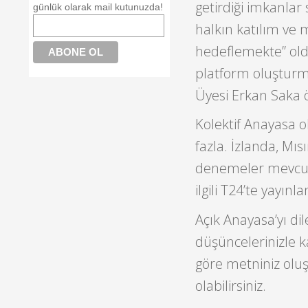
getirdiği imkanla
günlük olarak mail kutunuzda!
halkın katılım ve 
hedeflemekte” oldu
platform oluşturma
Üyesi Erkan Saka ö
Kolektif Anayasa o
fazla. İzlanda, Mı
denemeler mevcu
ilgili T24’te yayın
Açık Anayasa’yı di
düşüncelerinizle 
göre metniniz olu
olabilirsiniz.