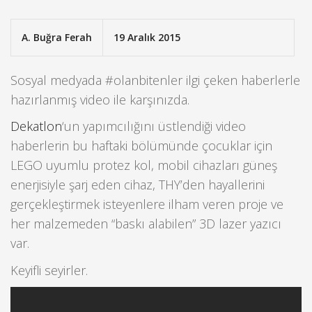
A. Buğra Ferah
19 Aralık 2015
Sosyal medyada #olanbitenler ilgi çeken haberlerle
hazırlanmış video ile karşınızda.
Dekatlon
‘un yapımcılığını üstlendiği video
haberlerin bu haftaki bölümünde çocuklar için
LEGO uyumlu protez kol, mobil cihazları güneş
enerjisiyle şarj eden cihaz, THY’den hayallerini
gerçekleştirmek isteyenlere ilham veren proje ve
her malzemeden “baskı alabilen” 3D lazer yazıcı
var.
Keyifli seyirler.