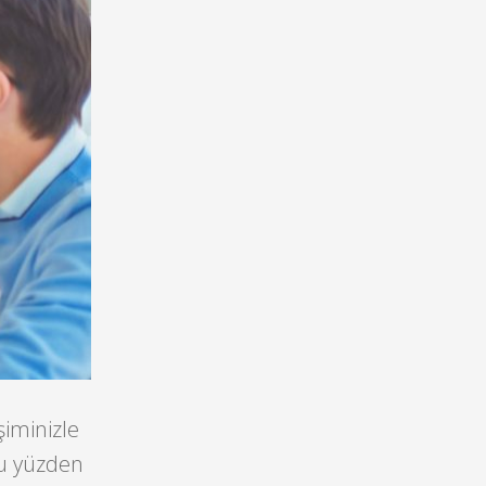
şiminizle
 bu yüzden