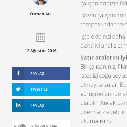
çalışanlarınızın fi
Osman Arı
Bazen çalışanlarını
temposundan ve faz
İşte ekibinizi daha
daha iyi analiz etm
12 Ağustos 2016
Satır aralarını iy
Bir çalışanınız, fi
PAYLAŞ
istediği çoğu şey a
olmayı arzular. B
TWEET'LE
görüşmelerinde akt
olabilir. Ancak per
PAYLAŞ
önem arz edebilir. 
okumalısınız.
E-bülten ile haberlerimiz