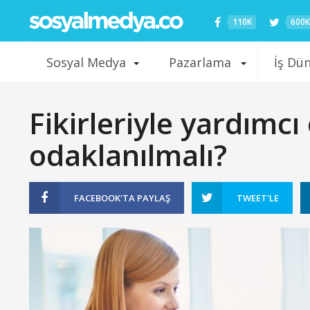
110K
600K
Sosyal Medya
Pazarlama
İş Dü
Fikirleriyle yardımcı
odaklanılmalı?
FACEBOOK'TA
PAYLAŞ
TWEET'LE