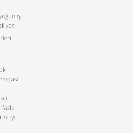
 yoğun iş
liyor.
rleri
mek
 parçası
alı
 fazla
nı iyi