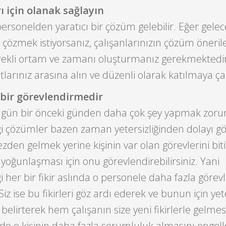
 için olanak sağlayın
 personelden yaratıcı bir çözüm gelebilir. Eğer gelec
çözmek istiyorsanız, çalışanlarınızın çözüm öneriler
gerekli ortam ve zamanı oluşturmanız gerekmektedi
larınız arasına alın ve düzenli olarak katılmaya çal
i bir görevlendirmedir
r gün bir önceki günden daha çok şey yapmak zoru
ği çözümler bazen zaman yetersizliğinden dolayı g
ezden gelmek yerine kişinin var olan görevlerini bit
 yoğunlaşması için onu görevlendirebilirsiniz. Yani
i her bir fikir aslında o personele daha fazla görevl
iz ise bu fikirleri göz ardı ederek ve bunun için yete
elirterek hem çalışanın size yeni fikirlerle gelmes
de o kişinin daha fazla sorumluluk almasını engel