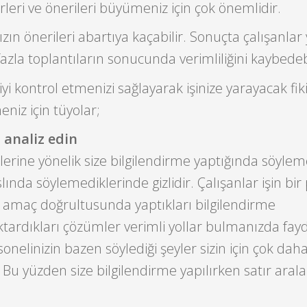
kirleri ve önerileri büyümeniz için çok önemlidir.
zın önerileri abartıya kaçabilir. Sonuçta çalışanlar
la toplantıların sonucunda verimliliğini kaybedebi
 iyi kontrol etmenizi sağlayarak işinize yarayacak fiki
eniz için tüyolar;
i analiz edin
kirlerine yönelik size bilgilendirme yaptığında söyle
slında söylemediklerinde gizlidir. Çalışanlar işin bir
u amaç doğrultusunda yaptıkları bilgilendirme
ardıkları çözümler verimli yollar bulmanızda fayd
sonelinizin bazen söylediği şeyler sizin için çok daha
Bu yüzden size bilgilendirme yapılırken satır araları