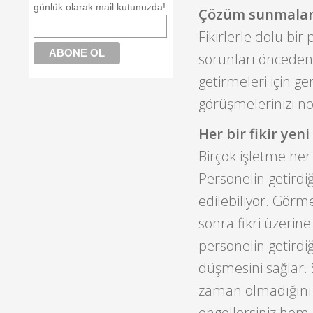
günlük olarak mail kutunuzda!
Çözüm sunmaları
Fikirlerle dolu bir
sorunları önceden 
getirmeleri için 
görüşmelerinizi not
Her bir fikir yen
Birçok işletme he
Personelin getirdi
edilebiliyor. Görm
sonra fikri üzerine
personelin getirdiğ
düşmesini sağlar. S
zaman olmadığını b
engellersiniz hem 