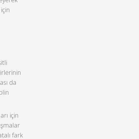
için
tli
irlerinin
ası da
plin
rı için
uşmalar
talı fark