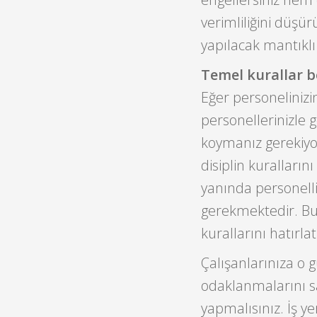
verimliliğini düşü
yapılacak mantıklı 
Temel kurallar b
Eğer personelinizi
personellerinizle 
koymanız gerekiyor. 
disiplin kuralların
yanında personelli
gerekmektedir. Bu
kurallarını hatırla
Çalışanlarınıza o g
odaklanmalarını s
yapmalısınız. İş y