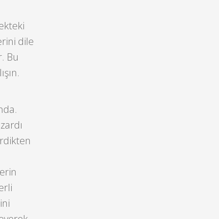
ekteki
ini dile
r. Bu
ışın.
nda.
özardı
irdikten
erin
rli
ini
leyerek