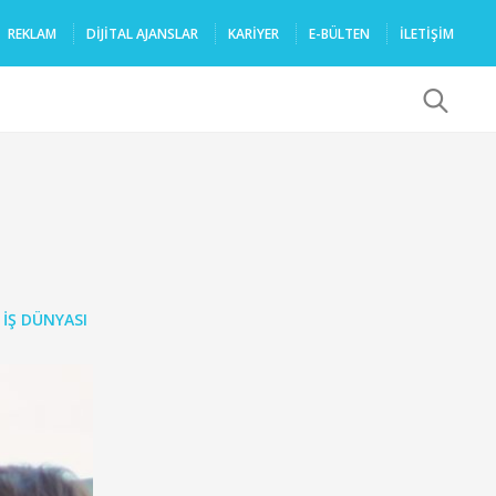
REKLAM
DIJITAL AJANSLAR
KARIYER
E-BÜLTEN
İLETİŞİM
x
İŞ DÜNYASI