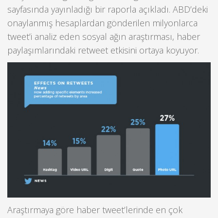
sayfasında yayınladığı bir raporla açıkladı. ABD’deki
onaylanmış hesaplardan gönderilen milyonlarca
tweet’i analiz eden sosyal ağın araştırması, haber
paylaşımlarındaki retweet etkisini ortaya koyuyor.
Araştırmaya göre haber tweet’lerinde en çok