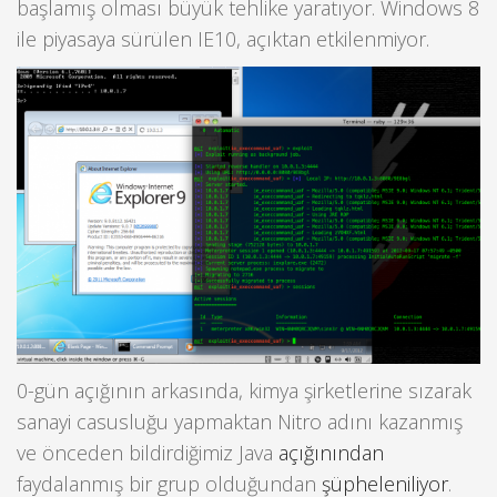
başlamış olması büyük tehlike yaratıyor. Windows 8
ile piyasaya sürülen IE10, açıktan etkilenmiyor.
0-gün açığının arkasında, kimya şirketlerine sızarak
sanayi casusluğu yapmaktan Nitro adını kazanmış
ve önceden bildirdiğimiz Java
açığınından
faydalanmış bir grup olduğundan
şüpheleniliyor
.