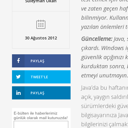
Süleyman Okan
ve zaten geçen ha
bilinmiyor. Kullan
yazılan önlemleri 
Güncelleme:
Java,
30 Ağustos 2012
çıkardı. Windows i
güvenlik açığınız
PAYLAŞ
kurduktan sonra, b
etmeyi unutmayın
TWEET'LE
Java’da bu haftan
PAYLAŞ
açık, yaygın saldı
sürümlerdeki güvenl
E-bülten ile haberlerimiz
bilgisayarınıza Ja
günlük olarak mail kutunuzda!
bilgilerinizi çalm