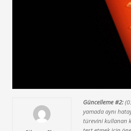
Güncelleme #2:
(0
yamada aynı hatay
türevini kullanan 
test etmek için öne