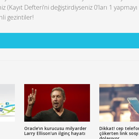
niz (Kayıt Defteri’ni değiştirdiyseniz 0’ları 1 yapmayı
i gezintiler!
Oracle’ın kurucusu milyarder
Dikkat! cep telef
Larry Ellison’un ilginç hayatı
çökerten link sos
dolaşıyor