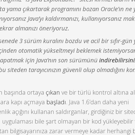
fta yama çıkartarak programını bozan Oracle’ın ne 
mıyorsanız Java’yı kaldırmanızı, kullanıyorsanız ma
tekrar almanızı öneriyoruz.
 senede 3 sürüm kuralını bozdu ve acil bir sıfır-gün
çinden otomatik yükseltmeyi beklemek istemiyorsan
ı kapatmak için Java’nın son sürümünü
indirebilirsini
u siteden tarayıcınızın güvenli olup olmadığını kon
.
ın başında ortaya
çıkan
ve bir türlü kontrol altına 
rılara kapı açmaya
başladı
. Java 1.6’dan daha yeni
ik açığını kullanan saldırganlar, girdiğiniz bir sit
va uygulaması bile şart olmayan bir kod yükleyebilir
aktan bilgisayarınıza zarar vermeye kadar herhangi b