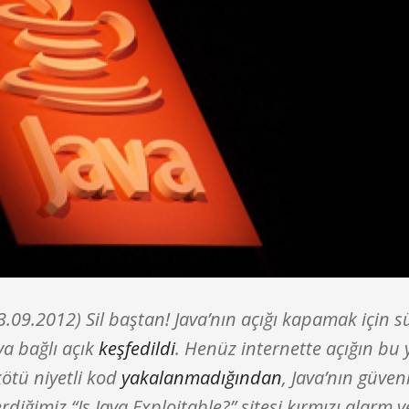
3.09.2012) Sil baştan! Java’nın açığı kapamak için 
a bağlı açık
keşfedildi
. Henüz internette açığın bu 
kötü niyetli kod
yakalanmadığından
, Java’nın güveni
rdiğimiz “Is Java Exploitable?” sitesi kırmızı alarm 