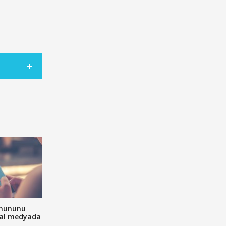
onununu
yal medyada