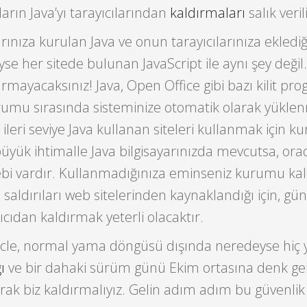
ıların Java’yı tarayıcılarından
kaldırmaları
salık veril
arınıza kurulan Java ve onun tarayıcılarınıza eklediğ
yse her sitede bulunan JavaScript ile aynı şey değil
ırmayacaksınız! Java, Open Office gibi bazı kilit pr
rumu sırasında sisteminize otomatik olarak yükle
zı ileri seviye Java kullanan siteleri kullanmak için 
 büyük ihtimalle Java bilgisayarınızda mevcutsa, ora
ebi vardır. Kullanmadığınıza eminseniz kurumu kal
saldırıları web sitelerinden kaynaklandığı için, gü
ıcıdan kaldırmak yeterli olacaktır.
racle, normal yama döngüsü dışında neredeyse hiç
ı
ve bir dahaki sürüm günü Ekim ortasına denk geldi
larak biz kaldırmalıyız. Gelin adım adım bu güvenlik 