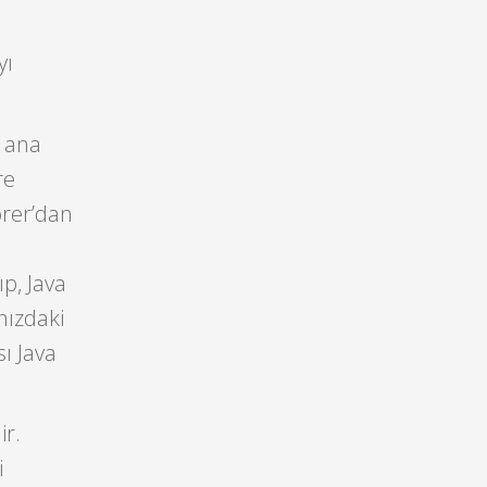
yı
e ana
re
rer’dan
i
ıp, Java
nızdaki
sı Java
ir.
i