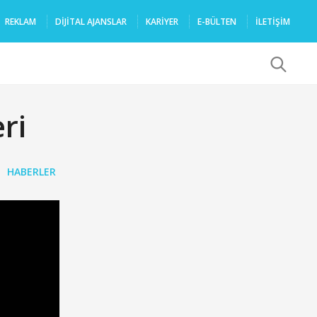
REKLAM
DIJITAL AJANSLAR
KARIYER
E-BÜLTEN
İLETİŞİM
x
ri
HABERLER