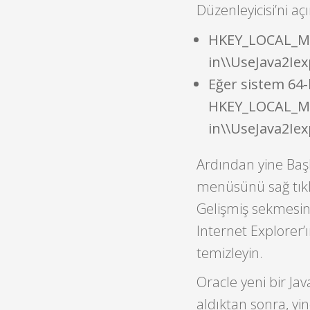
Düzenleyicisi’ni aç
HKEY_LOCAL_MA
in\\UseJava2Iexp
Eğer sistem 64-b
HKEY_LOCAL_MA
in\\UseJava2Iexp
Ardından yine Baş
menüsünü sağ tıkla
Gelişmiş sekmesine
Internet Explorer’
temizleyin.
Oracle yeni bir Ja
aldıktan sonra, yi