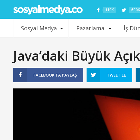
110K
600K
Sosyal Medya
Pazarlama
İş Dü
Java’daki Büyük Açı
FACEBOOK'TA
PAYLAŞ
TWEET'LE