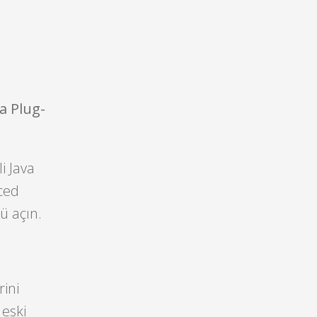
 Plug-
i Java
nced
ü açın.
rini
 eski