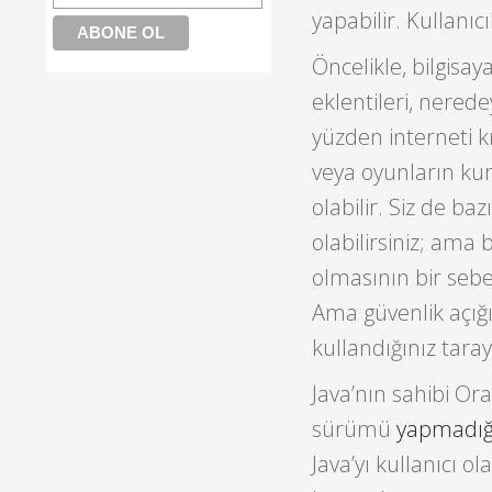
yapabilir. Kullanıc
Öncelikle, bilgisay
eklentileri, nerede
yüzden interneti k
veya oyunların ku
olabilir. Siz de ba
olabilirsiniz; ama
olmasının bir seb
Ama güvenlik açığı 
kullandığınız taray
Java’nın sahibi O
sürümü
yapmadığ
Java’yı kullanıcı o