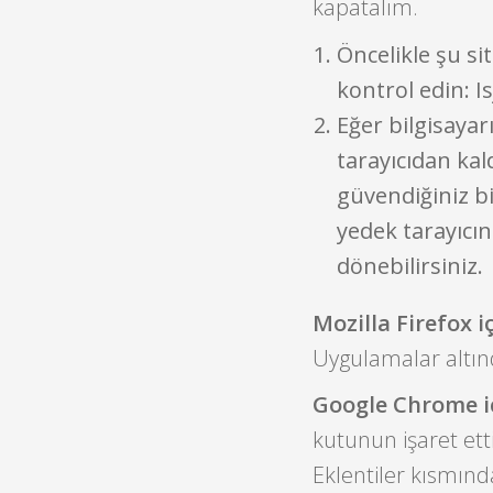
kapatalım.
Öncelikle şu si
kontrol edin: I
Eğer bilgisayar
tarayıcıdan kal
güvendiğiniz bi
yedek tarayıcını
dönebilirsiniz.
Mozilla Firefox iç
Uygulamalar altınd
Google Chrome i
kutunun işaret etti
Eklentiler kısmında