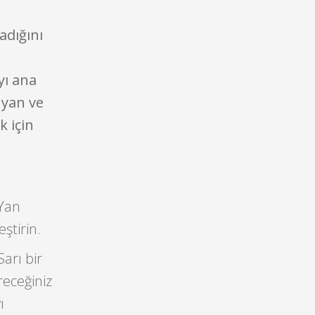
adığını
yı ana
uyan ve
k için
 Yan
ştirin.
arı bir
receğiniz
ı