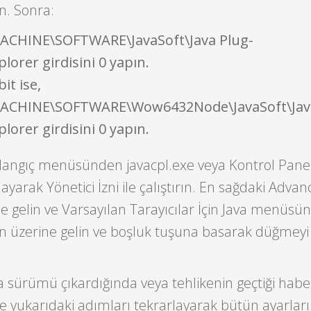
ın. Sonra:
CHINE\SOFTWARE\JavaSoft\Java Plug-
lorer girdisini 0 yapın.
it ise,
CHINE\SOFTWARE\Wow6432Node\JavaSoft\Java
lorer girdisini 0 yapın.
langıç menüsünden javacpl.exe veya Kontrol Panel
yarak Yönetici İzni ile çalıştırın. En sağdaki Adva
 gelin ve Varsayılan Tarayıcılar İçin Java menüsün
ın üzerine gelin ve boşluk tuşuna basarak düğmeyi
va sürümü çıkardığında veya tehlikenin geçtiği habe
ne yukarıdaki adımları tekrarlayarak bütün ayarları