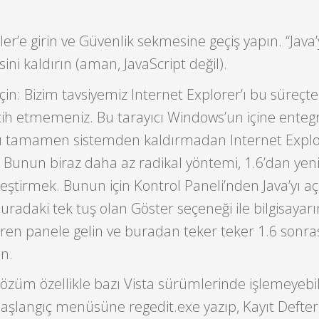
er’e girin ve Güvenlik sekmesine geçiş yapın. “Java’
ini kaldırın (aman, JavaScript değil).
için: Bizim tavsiyemiz Internet Explorer’ı bu süreçt
rcih etmemeniz. Bu tarayıcı Windows’un içine enteg
yı tamamen sistemden kaldırmadan Internet Explo
 Bunun biraz daha az radikal yöntemi, 1.6’dan yen
eştirmek. Bunun için Kontrol Paneli’nden Java’yı aç
uradaki tek tuş olan Göster seçeneği ile bilgisayarı
teren panele gelin ve buradan teker teker 1.6 sonra
n.
çözüm özellikle bazı Vista sürümlerinde işlemeyebil
 Başlangıç menüsüne regedit.exe yazıp, Kayıt Defter