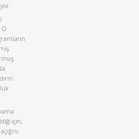
iyor.
i
. O
ogramların
nmiş
kurmuş
da
dırın.
nlük
 yama
ği için,
açığını