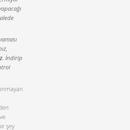
yapacağı
kalede
 yaması
ız,
z
. İndirip
trol
alınmayan
eden
 ve
ir şey