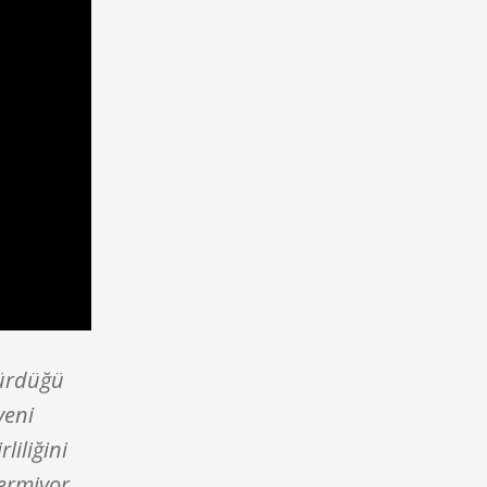
sürdüğü
yeni
rliliğini
vermiyor