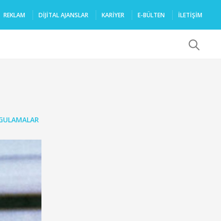
REKLAM
DIJITAL AJANSLAR
KARIYER
E-BÜLTEN
İLETİŞİM
x
GULAMALAR