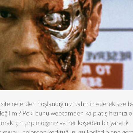
ız site nelerden hoşlandığınızı tahmin ederek size 
değil mi? Peki bunu webcamden kalp atış hızınızı ö
mak için çırpınıdığınız ve her köşeden bir yaratık
eo oyunu, nelerden korktuğunuzu keşfedip ona göre