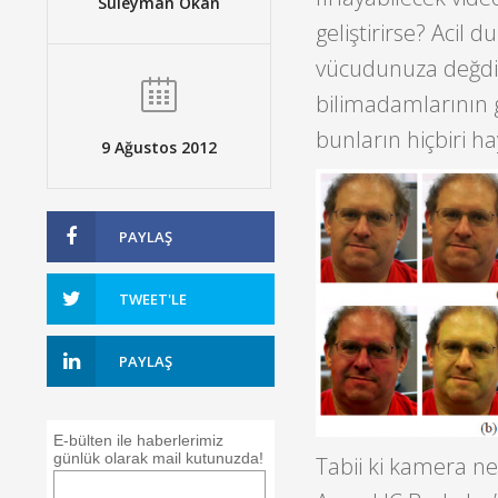
Süleyman Okan
geliştirirse? Acil
vücudunuza değdi
bilimadamlarının g
bunların hiçbiri ha
9 Ağustos 2012
PAYLAŞ
TWEET'LE
PAYLAŞ
E-bülten ile haberlerimiz
günlük olarak mail kutunuzda!
Tabii ki kamera ne 