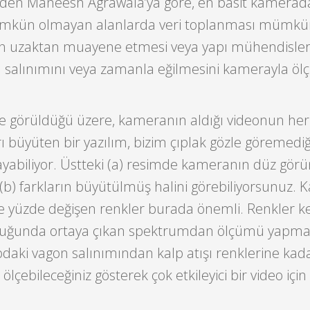
den Maneesh Agrawala’ya göre, en basit kamerada
mkün olmayan alanlarda veri toplanması mümkü
ın uzaktan muayene etmesi veya yapı mühendisler
a salınımını veya zamanla eğilmesini kamerayla öl
e görüldüğü üzere, kameranın aldığı videonun her
rı büyüten bir yazılım, bizim çıplak gözle göremedi
ayabiliyor. Üstteki (a) resimde kameranın düz gör
b) farkların büyütülmüş halini görebiliyorsunuz. 
ile yüzde değişen renkler burada önemli. Renkler 
duğunda ortaya çıkan spektrumdan ölçümü yapmak
odaki vagon salınımından kalp atışı renklerine kad
l ölçebileceğiniz gösterek çok etkileyici bir video içi