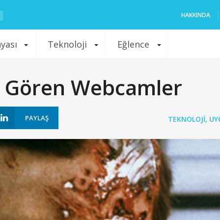
HAKKINDA
nyası
Teknoloji
Eğlence
i Gören Webcamler
PAYLAŞ
TEKNOLOJI
,
UY