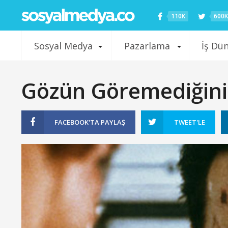
110K
600K
Sosyal Medya
Pazarlama
İş Dü
Gözün Göremediğin
FACEBOOK'TA
PAYLAŞ
TWEET'LE