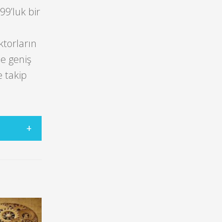
9’luk bir
ktorların
ne geniş
e takip