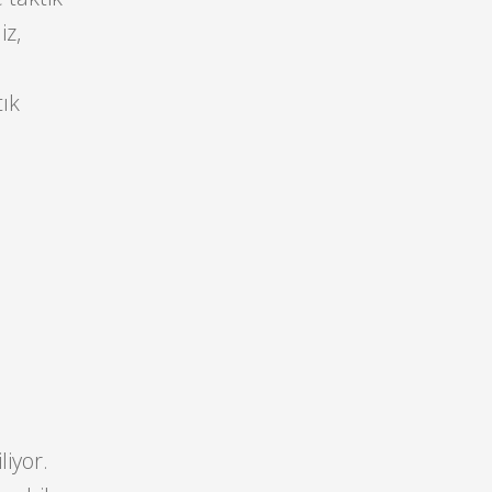
iz,
tık
liyor.