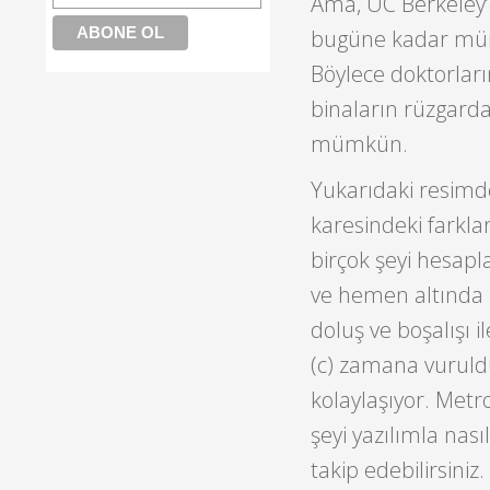
Ama, UC Berkeley’
bugüne kadar mü
Böylece doktorlar
binaların rüzgard
mümkün.
Yukarıdaki resimd
karesindeki farkla
birçok şeyi hesapl
ve hemen altında (
doluş ve boşalışı 
(c) zamana vurul
kolaylaşıyor. Metr
şeyi yazılımla nası
takip edebilirsiniz.