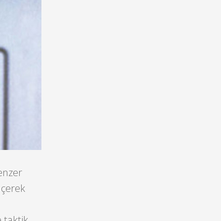
benzer
lçerek
 taktik