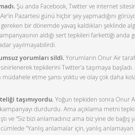
amadı.
Şu anda Facebook, Twitter ve internet sitesi
ir’in Pazartesi günü hiçbir şey yapmadığını görüyo
ereken bir dönemde yavaş kaldıkları şeklinde algı
ampanyasının aldığı sert tepkileri farkettiği anda 
adar yayılmayabilirdi.
umsuz yorumları sildi.
Yorumların Onur Air tara
r sinirlenerek tepkilerini Twitter’a taşımaya başladı
a müdahele etme şansı yoktu ve olay çok daha kolay
teliği taşımıyordu.
Yoğun tepkiden sonra Onur Ai
kampanyayı durdurdu. Ama açıklama metni tepki 
ıştı ve “Siz bizi anlamadınız ama biz yine de bağış y
 cümlede “Yanlış anlamalar için, yanlış anlamayan