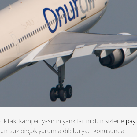
ok’taki kampanyasının yankılarını dün sizlerle
pay
lumsuz birçok yorum aldık bu yazı konusunda.