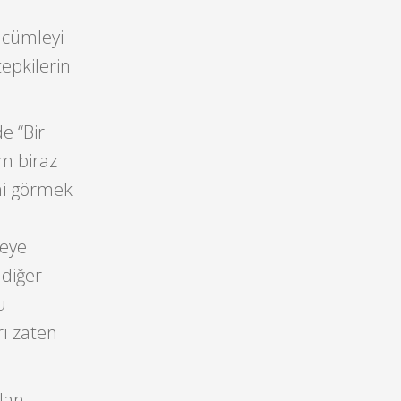
 cümleyi
tepkilerin
e “Bir
um biraz
ini görmek
geye
 diğer
u
rı zaten
ılan