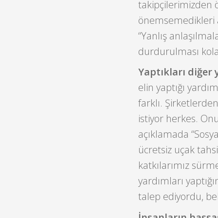
takipçilerimizden ö
önemsemedikleri al
“Yanlış anlaşılmala
durdurulması kolay
Yaptıkları diğer
elin yaptığı yardı
farklı. Şirketlerd
istiyor herkes. O
açıklamada “Sosya
ücretsiz uçak tahsi
katkılarımız sürm
yardımları yaptığı
talep ediyordu, b
İnsanların hassa