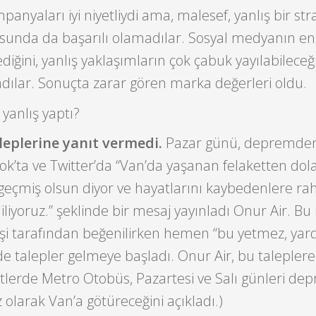
anyaları iyi niyetliydi ama, malesef, yanlış bir stra
usunda da başarılı olamadılar. Sosyal medyanın en 
diğini, yanlış yaklaşımların çok çabuk yayılabileceğ
dılar. Sonuçta zarar gören marka değerleri oldu.
 yanlış yaptı?
leplerine yanıt vermedi.
Pazar günü, depremden
k’ta ve Twitter’da “Van’da yaşanan felaketten dol
geçmiş olsun diyor ve hayatlarını kaybedenlere ra
iliyoruz.” şeklinde bir mesaj yayınladı Onur Air. B
işi tarafından beğenilirken hemen “bu yetmez, ya
nde talepler gelmeye başladı. Onur Air, bu taleplere
atlerde Metro Otobüs, Pazartesi ve Salı günleri d
z olarak Van’a götüreceğini açıkladı.)