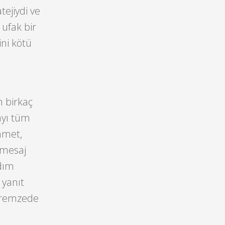
tejiydi ve
ufak bir
ini kötü
 birkaç
ayı tüm
hmet,
u mesaj
rdım
 yanıt
epremzede