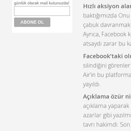
günlük olarak mail kutunuzda!
Hızlı aksiyon al
baktığımızda Onu A
çabuk davranmak g
Ayrıca, Facebook k
atsaydı zarar bu k
Facebook’taki ol
silindiğini görenle
Air’in bu platform
yayıldı.
Açıklama özür ni
açıklama yaparak 
azarlar gibi yazılm
tavrı hakimdi. Son