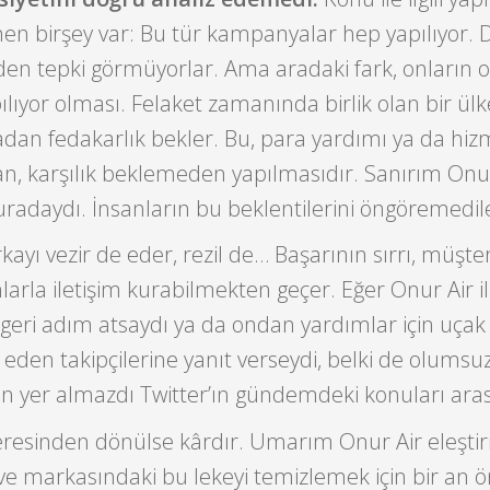
en birşey var: Bu tür kampanyalar hep yapılıyor. 
en tepki görmüyorlar. Ama aradaki fark, onların o
ılıyor olması. Felaket zamanında birlik olan bir ül
dan fedakarlık bekler. Bu, para yardımı ya da hiz
lan, karşılık beklemeden yapılmasıdır. Sanırım Onur
radaydı. İnsanların bu beklentilerini öngöremedil
yı vezir de eder, rezil de… Başarının sırrı, müşteri
arla iletişim kurabilmekten geçer. Eğer Onur Air i
geri adım atsaydı ya da ondan yardımlar için uçak
 eden takipçilerine yanıt verseydi, belki de olumsu
 yer almazdı Twitter’ın gündemdeki konuları ara
eresinden dönülse kârdır. Umarım Onur Air eleştiri
ve markasındaki bu lekeyi temizlemek için bir an 