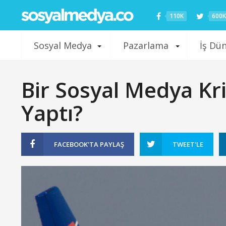
110K
600K
Sosyal Medya
Pazarlama
İş Dü
Bir Sosyal Medya Kri
Yaptı?
FACEBOOK'TA
PAYLAŞ
TWEET'LE