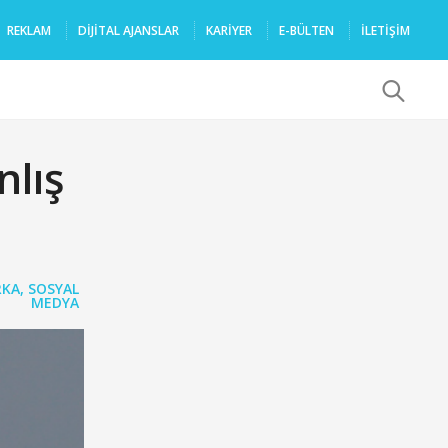
REKLAM
DIJITAL AJANSLAR
KARIYER
E-BÜLTEN
İLETİŞİM
x
nlış
KA
,
SOSYAL
MEDYA