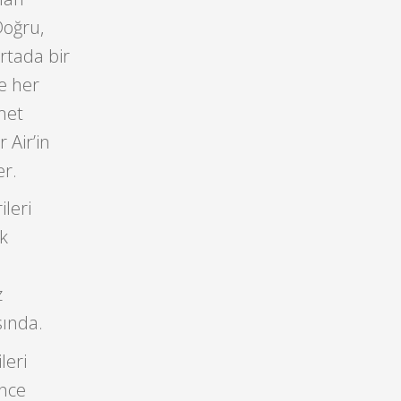
Doğru,
rtada bir
ke her
met
 Air’in
er.
leri
lk
z
sında.
leri
önce