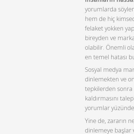
yorumlarda söylen
hem de hiç kimsed
felaket yokken yap
bireyden ve marka
olabilir. Önemli o
en temel hatası bu
Sosyal medya marka
dinlemekten ve onl
tepkilerden sonra 
kaldırmasını talep
yorumlar yüzünden
Yine de, zararın n
dinlemeye başlar 