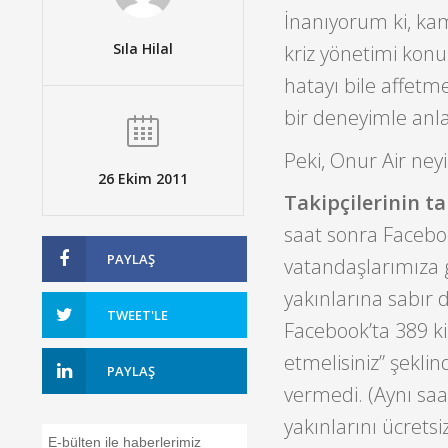
İnanıyorum ki, kamp
Sıla Hilal
kriz yönetimi kon
hatayı bile affetme
bir deneyimle anla
Peki, Onur Air neyi
26 Ekim 2011
Takipçilerinin ta
saat sonra Faceboo
PAYLAŞ
vatandaşlarımıza 
yakınlarına sabır d
TWEET'LE
Facebook’ta 389 k
etmelisiniz” şekli
PAYLAŞ
vermedi. (Aynı sa
yakınlarını ücretsi
E-bülten ile haberlerimiz