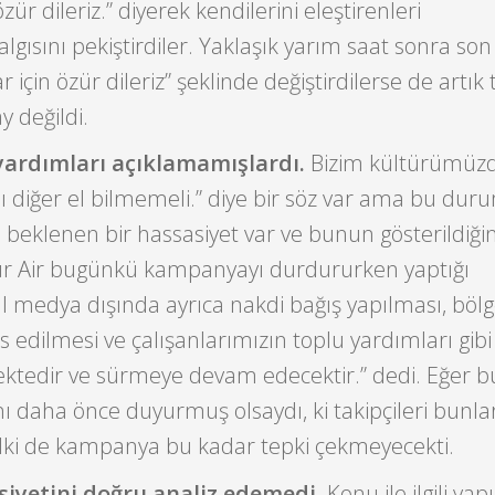
zür dileriz.” diyerek kendilerini eleştirenleri
gısını pekiştirdiler. Yaklaşık yarım saat sonra son
r için özür dileriz” şeklinde değiştirdilerse de artık 
 değildi.
 yardımları açıklamamışlardı.
Bizim kültürümüzd
mı diğer el bilmemeli.” diye bir söz var ama bu dur
en beklenen bir hassasiyet var ve bunun gösterildiğ
nur Air bugünkü kampanyayı durdururken yaptığı
l medya dışında ayrıca nakdi bağış yapılması, böl
s edilmesi ve çalışanlarımızın toplu yardımları gibi
ektedir ve sürmeye devam edecektir.” dedi. Eğer b
nı daha önce duyurmuş olsaydı, ki takipçileri bunla
elki de kampanya bu kadar tepki çekmeyecekti.
siyetini doğru analiz edemedi.
Konu ile ilgili yap