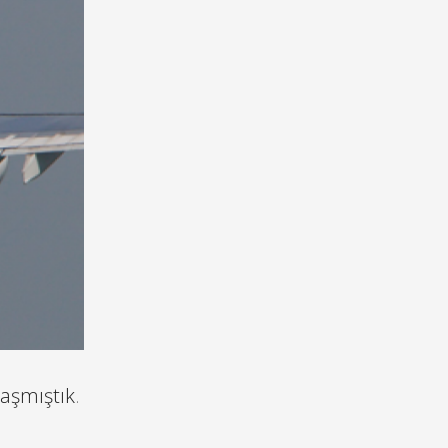
laşmıştık
.