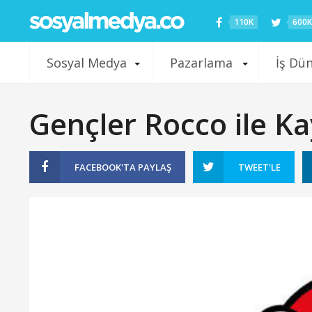
110K
600K
Sosyal Medya
Pazarlama
İş Dü
Gençler Rocco ile K
FACEBOOK'TA
PAYLAŞ
TWEET'LE