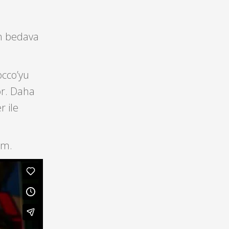
en bedava
occo’yu
or. Daha
r ile
ım.