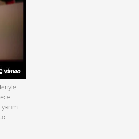
eriyle
lece
a yarım
co