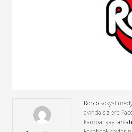
Rocco
sosyal medya
ayında sizlere Fac
kampanyayı
anlat
Facebook sayfasınd