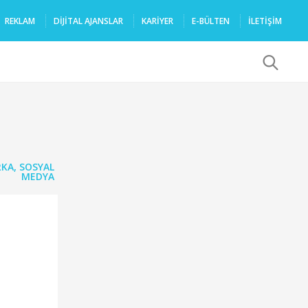
REKLAM
DIJITAL AJANSLAR
KARIYER
E-BÜLTEN
İLETİŞİM
x
KA
,
SOSYAL
MEDYA