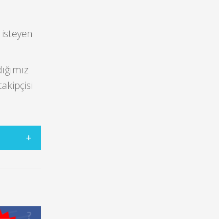
 isteyen
dığımız
akipçisi