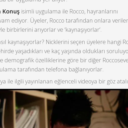
a Konuş
isimli uygulama ile Rocco, hayranlarını
am ediyor. Üyeler, Rocco tarafından onlara veril
 birbirlerini arıyorlar ve ‘kaynaşıyorlar’.
sıl kaynaşıyorlar? Nicklerini seçen üyelere hangi R
şehirde yaşadıkları ve kaç yaşında oldukları soruluy
e demografik özelliklerine göre bir diğer Roccoseve
gulama tarafından telefona bağlanıyorlar.
 ile ilgili yayınlanan eğlenceli videoya bir göz atal