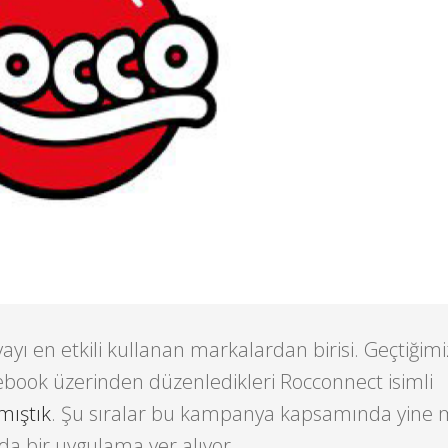
yı en etkili kullanan markalardan birisi. Geçtiğim
ebook üzerinden düzenledikleri Rocconnect isimli
mıştık
. Şu sıralar bu kampanya kapsamında yine
a bir uygulama yer alıyor.