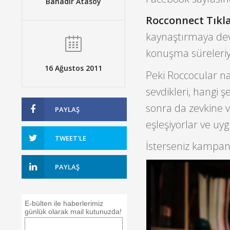
Bahadır Atasoy
Rocconnect Tıkl
kaynaştırmaya dev
konuşma süreleriyle
16 Ağustos 2011
Peki Roccocular na
sevdikleri, hangi 
sonra da zevkine v
PAYLAŞ
eşleşiyorlar ve uy
TWEET'LE
İsterseniz kampanya
PAYLAŞ
E-bülten ile haberlerimiz
günlük olarak mail kutunuzda!