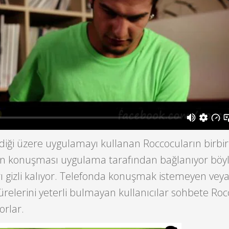
ldiği üzere uygulamayı kullanan Roccocuların birbirl
efon konuşması uygulama tarafından bağlanıyor böy
ı gizli kalıyor. Telefonda konuşmak istemeyen vey
relerini yeterli bulmayan kullanıcılar sohbete Roc
orlar.