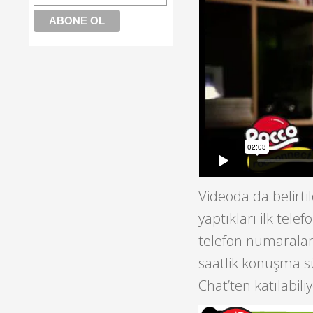
Videoda da belirti
yaptıkları ilk tel
telefon numaralar
saatlik konuşma sü
Chat’ten katılabiliy