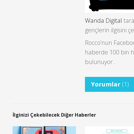
Wanda Digital
tara
gençlerin ilgisini 
Rocco’nun Facebook
haberde 100 bin ha
bulunuyor.
Yorumlar
(1)
İlginizi Çekebilecek Diğer Haberler