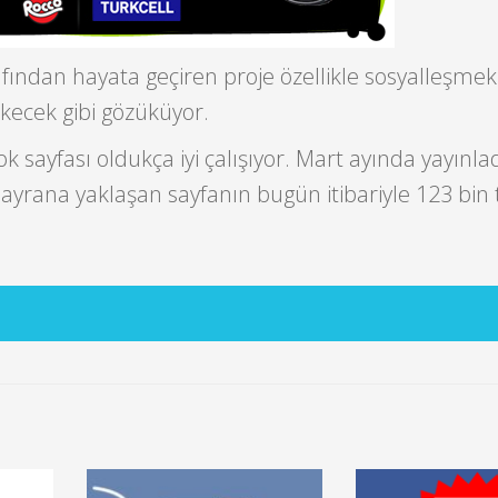
fından hayata geçiren proje özellikle sosyalleşmek
çekecek gibi gözüküyor.
 sayfası oldukça iyi çalışıyor. Mart ayında yayınla
yrana yaklaşan sayfanın bugün itibariyle 123 bin t