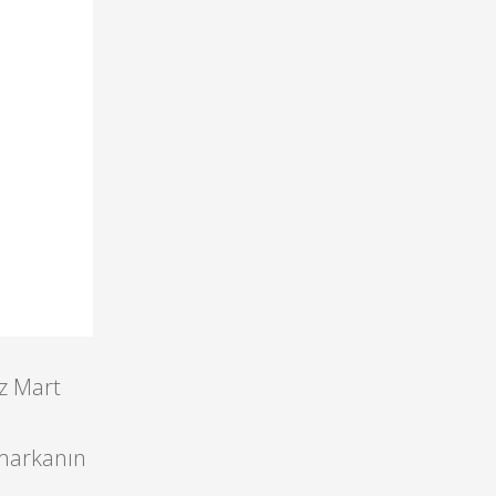
iz Mart
 markanın