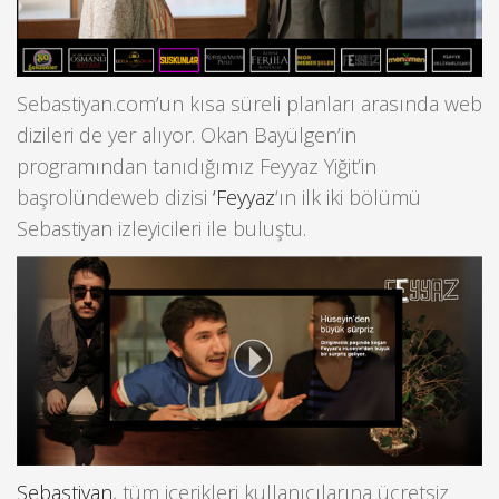
Sebastiyan.com’un kısa süreli planları arasında web
dizileri de yer alıyor. Okan Bayülgen’in
programından tanıdığımız Feyyaz Yiğit’in
başrolündeweb dizisi
‘Feyyaz
‘ın ilk iki bölümü
Sebastiyan izleyicileri ile buluştu.
Sebastiyan
, tüm içerikleri kullanıcılarına ücretsiz