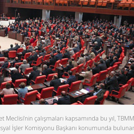
et Meclisi’nin çalışmaları kapsamında bu yıl, TBMM 
Sosyal İşler Komisyonu Başkanı konumunda bulunan