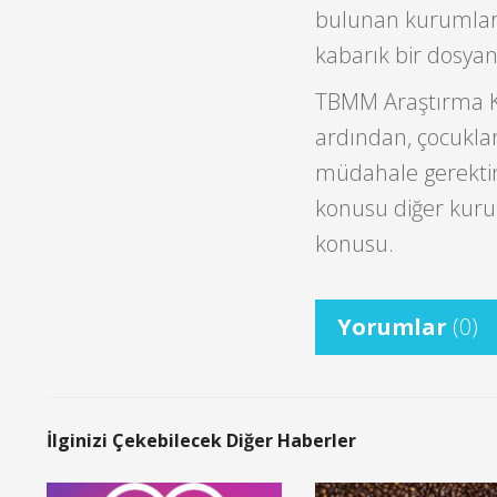
bulunan kurumların 
kabarık bir dosya
TBMM Araştırma Ko
ardından, çocukla
müdahale gerekti
konusu diğer kurum
konusu.
Yorumlar
(0)
İlginizi Çekebilecek Diğer Haberler