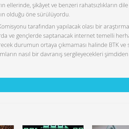
ellerinde, şikâyet ve benzeri rahatsızlıkların dile g
nın olduğu öne sürülüyordu.
misyonu tarafından yapılacak olası bir araştırm
rda ve gençlerde saptanacak internet temelli herha
recek durumun ortaya çıkmaması halinde BTK ve 
ların nasıl bir davranış sergileyecekleri şimdide