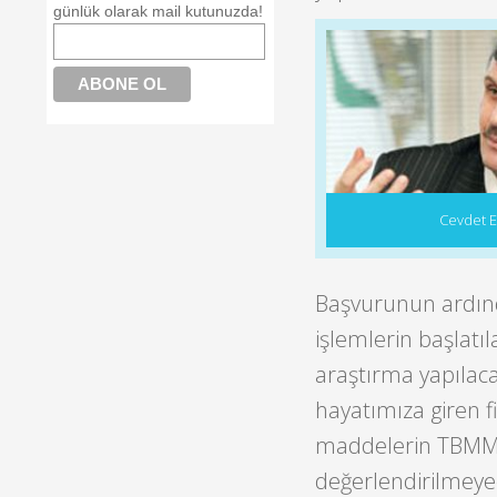
günlük olarak mail kutunuzda!
Cevdet E
Başvurunun ardınd
işlemlerin başlatı
araştırma yapılaca
hayatımıza giren f
maddelerin TBMM 
değerlendirilmeyec