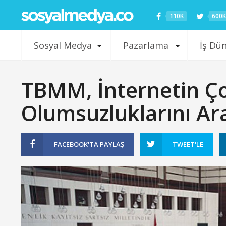
110K
600K
Sosyal Medya
Pazarlama
İş Dü
TBMM, İnternetin Ço
Olumsuzluklarını Ara
FACEBOOK'TA
PAYLAŞ
TWEET'LE