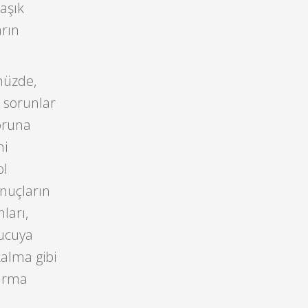
aşık
arın
müzde,
l sorunlar
soruna
ni
ol
nuçların
ları,
rucuya
alma gibi
tırma