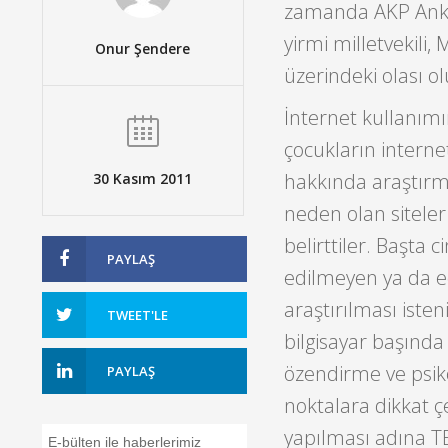
zamanda AKP Ankara
yirmi milletvekili,
Onur Şendere
üzerindeki olası ol
İnternet kullanım
çocukların internet
hakkında araştırma
30 Kasım 2011
neden olan siteler
belirttiler. Başta 
PAYLAŞ
edilmeyen ya da e
araştırılması iste
TWEET'LE
bilgisayar başında
özendirme ve psik
PAYLAŞ
noktalara dikkat çe
yapılması adına T
E-bülten ile haberlerimiz