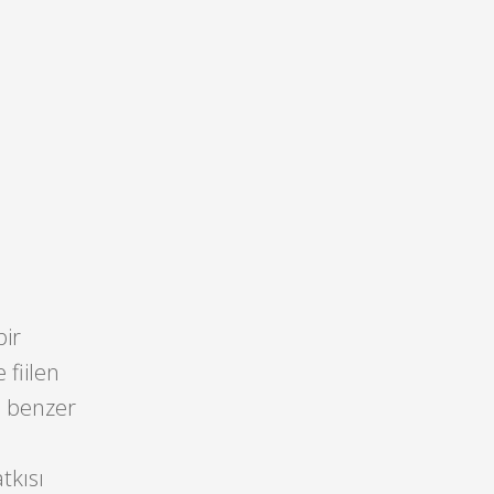
e
bir
 fiilen
n benzer
tkısı