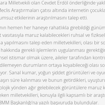
 Milletvekili olan Cevdet Erdöl önderliğinde yakl
 Meclis Araştırmaları çatısı altında internetin çocukl
umsuz etkilerinin araştırılmasını talep etti.
ının hemen her haneye rahatlıkla girebildiği günü
 vasıtasıyla maruz kalabilecekleri ruhsal ve fizikse
 yapılmasını talep eden milletvekilleri, olası bir 
 hakkında gerekli işlemlerin uygulanması gerektiği
cinsel istismar olmak üzere, aileler tarafından kontr
dilemeyen durumların ortaya koyabileceği olası so
niyor. Sanal kumar, yoğun şiddet görüntüleri ve oyun
 aşırı süre kalınması ve bunun getirdikleri, uyuştu
olojik yönden ağır gelebilecek görüntülere maruz k
ken milletvekilleri, konuyla ilgili kapsamlı bir araş
BMM Başkanlığı’na yazılı başvuruda bulundular.