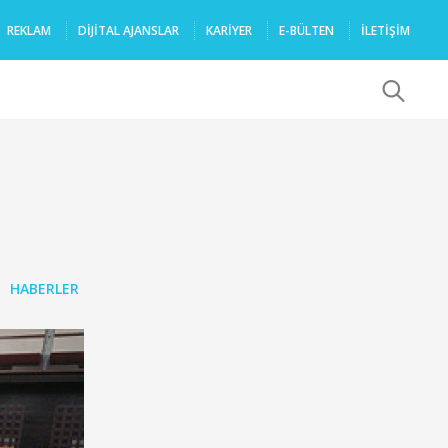
REKLAM
DIJITAL AJANSLAR
KARIYER
E-BÜLTEN
İLETİŞİM
x
HABERLER