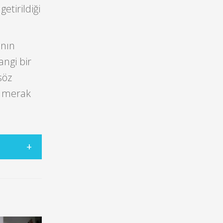
etirildiği
anın
ngi bir
söz
n merak