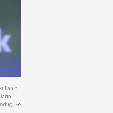
kullanıp
nların
ündüğü ve