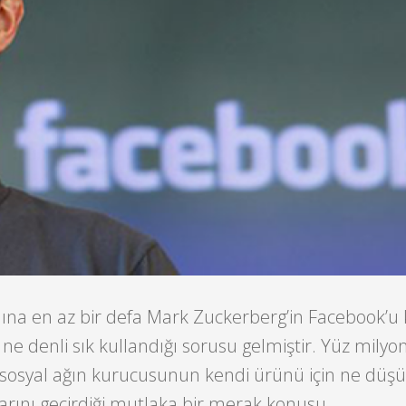
ına en az bir defa Mark Zuckerberg’in Facebook’u 
ne denli sık kullandığı sorusu gelmiştir. Yüz milyo
sosyal ağın kurucusunun kendi ürünü için ne düş
rını geçirdiği mutlaka bir merak konusu.