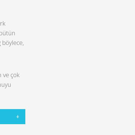
rk
 bütün
 böylece,
n ve çok
onuyu