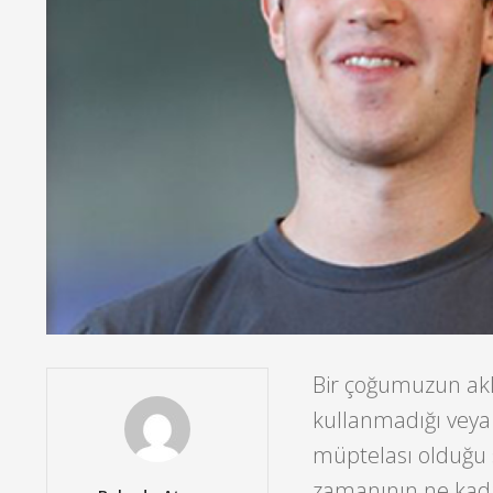
Bir çoğumuzun akl
kullanmadığı veya 
müptelası olduğu 
zamanının ne kada