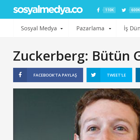
110K
600K
Sosyal Medya
Pazarlama
İş Dü
Zuckerberg: Bütün 
FACEBOOK'TA
PAYLAŞ
TWEET'LE