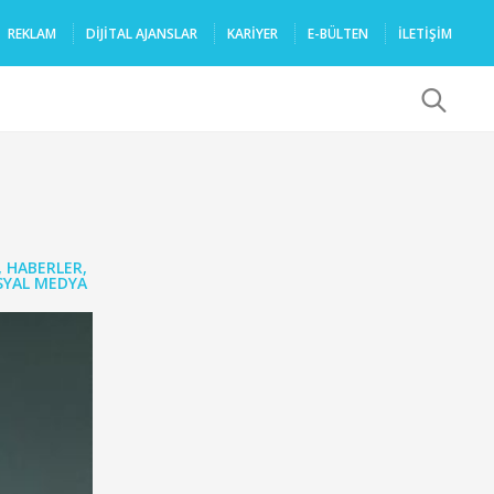
REKLAM
DIJITAL AJANSLAR
KARIYER
E-BÜLTEN
İLETİŞİM
x
,
HABERLER
,
SYAL MEDYA