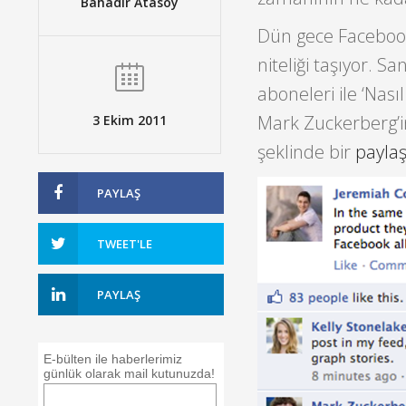
Bahadır Atasoy
Dün gece Facebook’
niteliği taşıyor. S
aboneleri ile ‘Nasıl
Mark Zuckerberg’
3 Ekim 2011
şeklinde bir
payla
PAYLAŞ
TWEET'LE
PAYLAŞ
E-bülten ile haberlerimiz
günlük olarak mail kutunuzda!