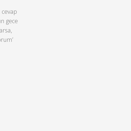
n cevap
dün gece
larsa,
orum’