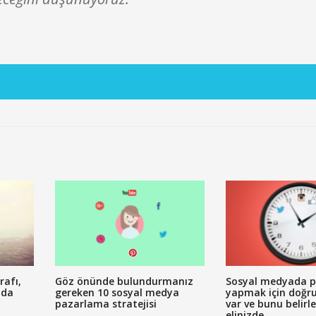
rafı,
Göz önünde bulundurmanız
Sosyal medyada p
nda
gereken 10 sosyal medya
yapmak için doğr
pazarlama stratejisi
var ve bunu belirl
elinizde