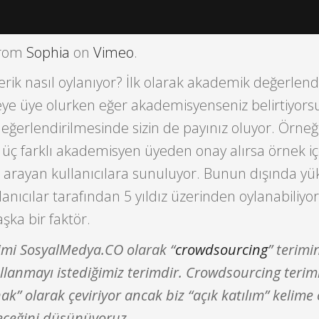
rom
Sophia
on
Vimeo
.
çerik nasıl oylanıyor? İlk olarak akademik değerle
teye üye olurken eğer akademisyenseniz belirtiyors
değerlendirilmesinde sizin de payınız oluyor. Örneğ
k üç farklı akademisyen üyeden onay alırsa örnek iç
yu arayan kullanıcılara sunuluyor. Bunun dışında y
lanıcılar tarafından 5 yıldız üzerinden oylanabiliyo
aşka bir faktör.
erimi SosyalMedya.CO olarak “
crowdsourcing
” terimi
ullanmayı istediğimiz terimdir. Crowdsourcing terim
ak” olarak çeviriyor ancak biz “açık katılım” kelime
eceğini düşünüyoruz.