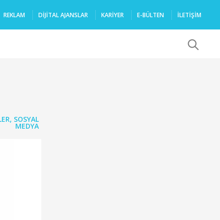
REKLAM
DIJITAL AJANSLAR
KARIYER
E-BÜLTEN
İLETİŞİM
x
LER
,
SOSYAL
MEDYA