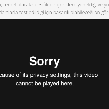
ia, temel olarak spesifik bir içeriklere yöneldiği ve 
artlarla test edildiği için başarılı olabileceği ön gö