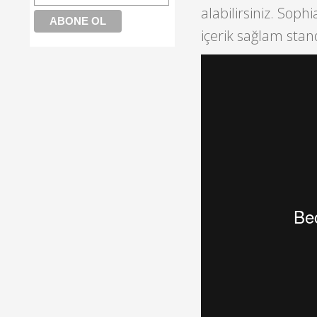
alabilirsiniz. Soph
içerik sağlam stand