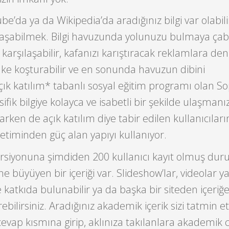
be’da ya da Wikipedia’da aradığınız bilgi var olabil
laşabilmek. Bilgi havuzunda yolunuzu bulmaya ça
 karşılaşabilir, kafanızı karıştıracak reklamlara de
linke koşturabilir ve en sonunda havuzun dibini
Açık katılım* tabanlı sosyal eğitim programı olan So
sifik bilgiye kolayca ve isabetli bir şekilde ulaşmanız
rken de açık katılım diye tabir edilen kullanıcıları
etiminden güç alan yapıyı kullanıyor.
ersiyonuna şimdiden 200 kullanıcı kayıt olmuş du
e büyüyen bir içeriği var. Slideshow’lar, videolar y
ğe katkıda bulunabilir ya da başka bir siteden içeriğ
ebilirsiniz. Aradığınız akademik içerik sizi tatmin 
 cevap kısmına girip, aklınıza takılanlara akademik 