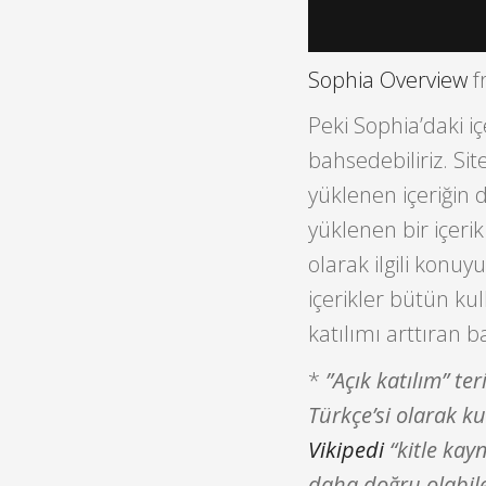
Sophia Overview
f
Peki Sophia’daki i
bahsedebiliriz. Si
yüklenen içeriğin 
yüklenen bir içeri
olarak ilgili konu
içerikler bütün kul
katılımı arttıran b
*
”Açık katılım” t
Türkçe’si olarak k
Vikipedi
“kitle kayn
daha doğru olabil