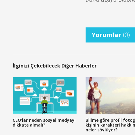
Yorumlar
(0)
İlginizi Çekebilecek Diğer Haberler
CEO’lar neden sosyal medyayı
Bilime göre profil fotoğ
dikkate almalı?
kişinin karakteri hakkı
neler söylüyor?