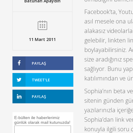
Batuhan Apaydın
Facebook’ta, Youtu
asıl mesele ona u
alakasız videolarla
gelebilir, linkten 
11 Mart 2011
boylayabilirsiniz. 
size aradığınız spe
PAYLAŞ
sağlıyor. Bunu yapa
katılımından ve ür
TWEET'LE
Sophia’nın beta v
PAYLAŞ
sitenin günden gün
yazılarınızla içeri
E-bülten ile haberlerimiz
Sophia’dan link ver
günlük olarak mail kutunuzda!
konuyla ilgili soru