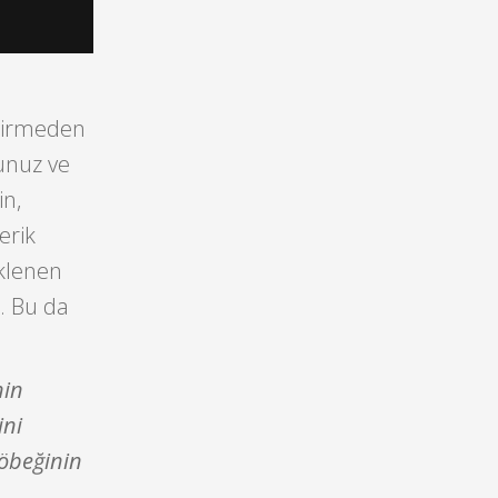
ndirmeden
unuz ve
in,
erik
üklenen
r. Bu da
nin
ini
 öbeğinin