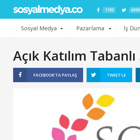
110K
600K
Sosyal Medya
Pazarlama
İş Dü
Açık Katılım Tabanlı
FACEBOOK'TA
PAYLAŞ
TWEET'LE