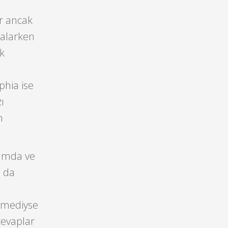
ir ancak
balarken
nk
phia ise
ı
n
rumda ve
a da
e
etmediyse
cevaplar