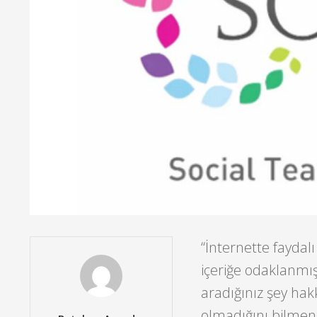
“İnternette faydal
içeriğe odaklanmı
aradığınız şey hakk
olmadığını bilmeni