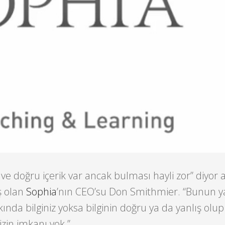
ı ve doğru içerik var ancak bulması hayli zor” diyo
ş olan
Sophia
’nın CEO’su Don Smithmier. “Bunun 
ında bilginiz yoksa bilginin doğru ya da yanlış olup
zin imkanı yok.”