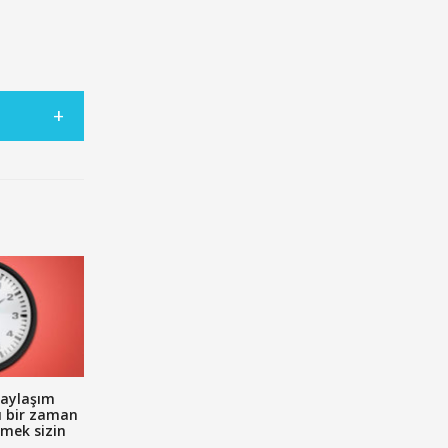
aylaşım
u bir zaman
emek sizin