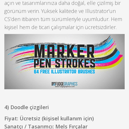
açın ve tasarımlarınıza daha doğal, elle çizilmiş bir
görünüm verin. Yüksek kalitede ve Illustrator’un
CS’den itibaren tüm sürümleriyle uyumludur. Hem
kişisel hem de ticari çalışmalar için ücretsizdirler.
4) Doodle çizgileri
Fiyat: Ücretsiz (kişisel kullanım için)
Sanatçı / Tasarımcı: Mels Fırçalar