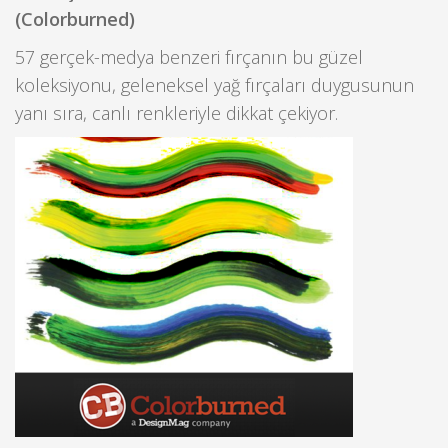
(Colorburned)
57 gerçek-medya benzeri fırçanın bu güzel
koleksiyonu, geleneksel yağ fırçaları duygusunun
yanı sıra, canlı renkleriyle dikkat çekiyor.