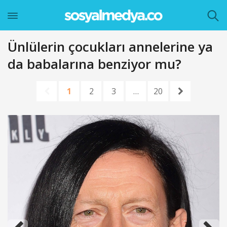
Ünlülerin çocukları annelerine ya
da babalarına benziyor mu?
1
2
3
…
20