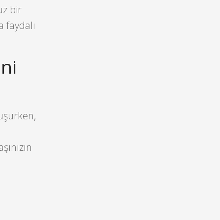
z bir
 faydalı
ni
uşurken,
aşınızın