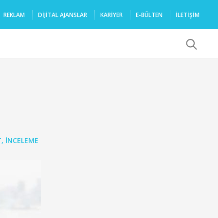
REKLAM
DIJITAL AJANSLAR
KARIYER
E-BÜLTEN
İLETİŞİM
x
T
,
İNCELEME