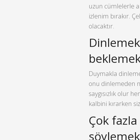
uzun cümlelerle a
izlenim bırakır. Ç
olacaktır.
Dinlemek 
bekleme
Duymakla dinlemek
onu dinlemeden ne
saygısızlık olur 
kalbini kırarken si
Çok fazla 
söylemek