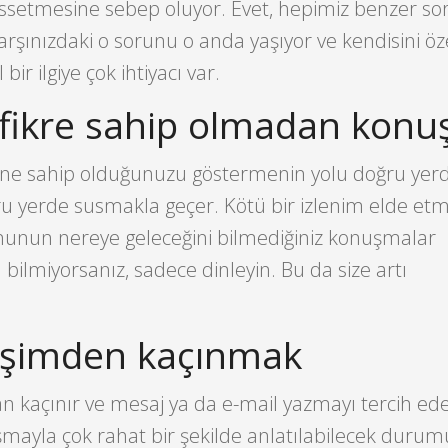
issetmesine sebep oluyor. Evet, hepimiz benzer so
arşınızdaki o sorunu o anda yaşıyor ve kendisini öz
ir ilgiye çok ihtiyacı var.
ir fikre sahip olmadan kon
ücüne sahip olduğunuzu göstermenin yolu doğru yer
 yerde susmakla geçer. Kötü bir izlenim elde et
onunun nereye geleceğini bilmediğiniz konuşmalar
ilmiyorsanız, sadece dinleyin. Bu da size artı
tişimden kaçınmak
açınır ve mesaj ya da e-mail yazmayı tercih ederi
şmayla çok rahat bir şekilde anlatılabilecek durum