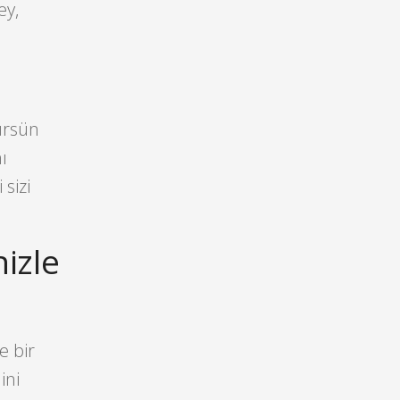
ey,
ürsün
ı
sizi
nizle
e bir
ini