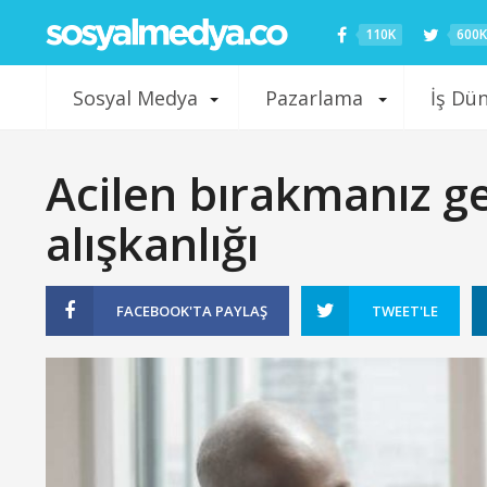
110K
600K
Sosyal Medya
Pazarlama
İş Dü
Acilen bırakmanız ge
alışkanlığı
FACEBOOK'TA
PAYLAŞ
TWEET'LE