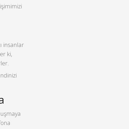
işimimizi
ı insanlar
r ki,
ler.
ndinizi
a
Konuşmaya
fona