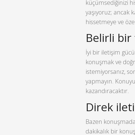
küçümsediğinizi h
yaşıyoruz; ancak k
hissetmeye ve özel b
Belirli b
İyi bir iletişim g
konuşmak ve doğru
istemiyorsanız, s
yapmayın. Konuyu b
kazandıracaktır.
Direk ile
Bazen konuşmadan k
dakikalık bir konu