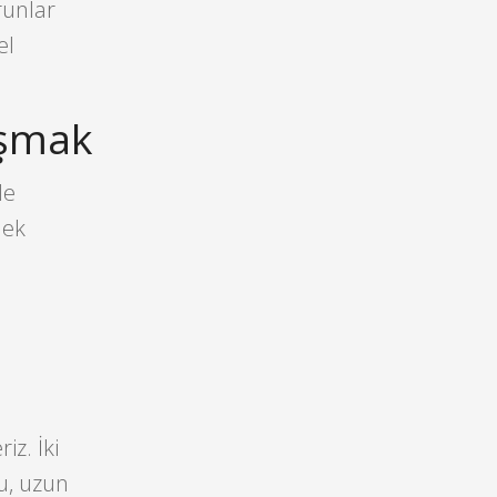
runlar
el
uşmak
de
mek
z. İki
u, uzun