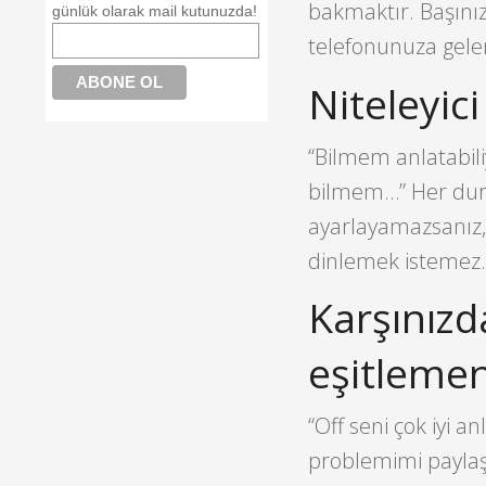
bakmaktır. Başınızı
günlük olarak mail kutunuzda!
telefonunuza gele
Niteleyic
“Bilmem anlatabil
bilmem…” Her durum
ayarlayamazsanız, k
dinlemek istemez.
Karşınızd
eşitlemen
“Off seni çok iyi a
problemimi paylaş