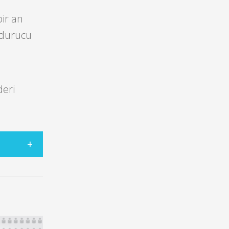
ir an
ldurucu
deri