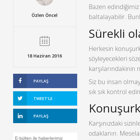
Bazen edindiğimiz 
Özlen Öncel
baltalayabilir. Bunl
Sürekli o
Herkesin konuşurke
18 Haziran 2016
söyleyecekleri söze
karşılarındakinin n
Siz bu insan olmay
PAYLAŞ
sık sık kontrol edin
TWEET'LE
Konuşurk
PAYLAŞ
Karşınızdaki sizin
odaklanın. Mesela
E-bülten ile haberlerimiz