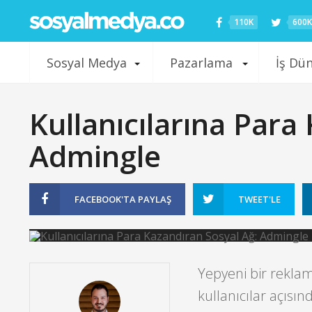
110K
600K
Sosyal Medya
Pazarlama
İş Dü
Kullanıcılarına Para
Admingle
FACEBOOK'TA
PAYLAŞ
TWEET'LE
Yepyeni bir rekla
kullanıcılar açısın