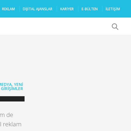
REKLAM
DIJITAL AJANSLAR
KARIYER
E-BÜLTEN
İLETİŞİM
x
MEDYA
,
YENI
GIRIŞIMLER
em de
el reklam