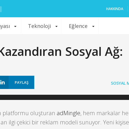
HAKKINDA
nyası
Teknoloji
Eğlence
 Kazandıran Sosyal Ağ:
PAYLAŞ
SOSYAL 
m platformu oluşturan
adMingle
, hem markalar h
dan ilgi çekici bir reklam modeli sunuyor. Yeni kişis