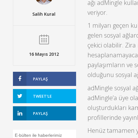
ağı adMingle kulla
veriyor.
Salih Kural
1 milyarı geçen ku
gelen sosyal ağlarda
çekici olabilir. Zi
hesaplanamayacak k
16 Mayıs 2012
paylaşımların ve s
olduğunu sosyal a
PAYLAŞ
adMingle sosyal ağ
TWEET'LE
adMingle’a üye olan
oluşturdukları ka
PAYLAŞ
profillerinde yayı
Henüz tamamen yay
E-bülten ile haberlerimiz