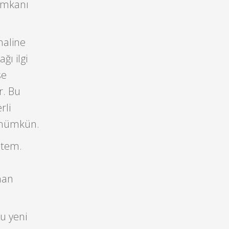
 imkanı
haline
ğı ilgi
se
r. Bu
rli
k mümkün.
stem.
nan
u yeni