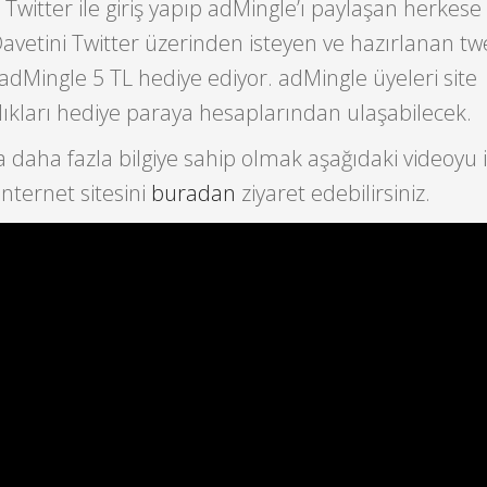
Twitter ile giriş yapıp adMingle’ı paylaşan herkese 
avetini Twitter üzerinden isteyen ve hazırlanan tw
dMingle 5 TL hediye ediyor. adMingle üyeleri site
ıkları hediye paraya hesaplarından ulaşabilecek.
daha fazla bilgiye sahip olmak aşağıdaki videoyu iz
internet sitesini
buradan
ziyaret edebilirsiniz.