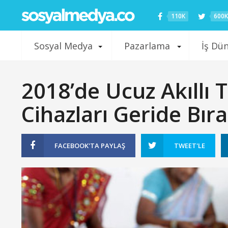
110K
600K
Sosyal Medya
Pazarlama
İş Dü
2018’de Ucuz Akıllı T
Cihazları Geride Bır
FACEBOOK'TA
PAYLAŞ
TWEET'LE