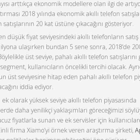
ayısı arttıkça ekonomik modellere olan ilgi de artıyo
ştırması 2018 yılında ekonomik akıllı telefon satışla
on satışlarının 20 kat üstüne çıkacağını gösteriyor.
n düşük fiyat seviyesindeki akıllı telefonların satı
ilyona ulaşırken bundan 5 sene sonra, 2018’de 20
ylelikle üst seviye, pahalı akıllı telefon satışlarını
egment, kullanıcıların öncelikli tercihi olacak. Ayr
 üst seviyesine hitap eden pahalı akıllı telefon p
cağını iddia ediyor.
ek olarak yüksek seviye akıllı telefon piyasasında
de daha yenilikçi yaklaşımları göreceğimizi söylü
cuz fiyatlarla sunan ve ek servisler için kullanıcıla
inli firma Xiamo’yi örnek veren araştırma şirketi,
A