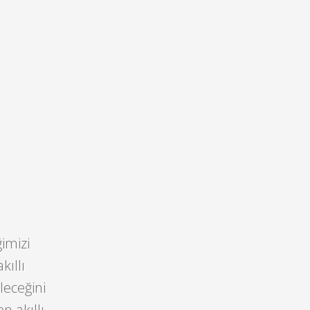
ğimizi
kıllı
leceğini
 akıllı