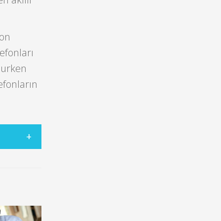
fon
efonları
nurken
lefonların