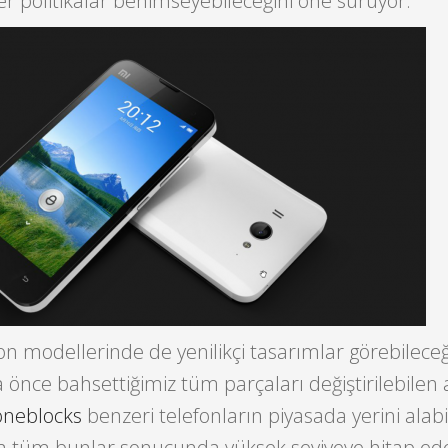
er politikalar benimseyebileceğini öne sürüyor.
efon modellerinde de yenilikçi tasarımlar görebilece
 önce bahsettiğimiz tüm parçaları değiştirilebilen a
neblocks
benzeri telefonların piyasada yerini alabi
a tüm bunlar sonucunda yüksek seviyeye hitap eden