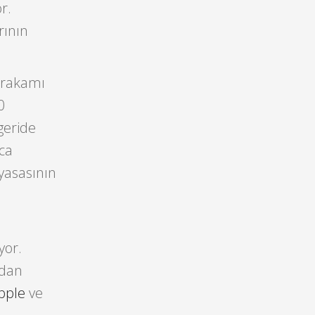
r.
rının
ş rakamı
0
 geride
ıca
iyasasının
yor.
rdan
pple
ve