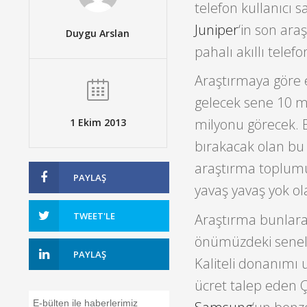
telefon kullanıcı s
Juniper
‘in son ara
Duygu Arslan
pahalı akıllı telef
Araştırmaya göre e
gelecek sene 10 m
milyonu görecek. Bö
1 Ekim 2013
bırakacak olan bu s
araştırma toplumun
PAYLAŞ
yavaş yavaş yok ola
TWEET'LE
Araştırma bunlara 
önümüzdeki seneler
PAYLAŞ
Kaliteli donanımı u
ücret talep eden Ç
E-bülten ile haberlerimiz