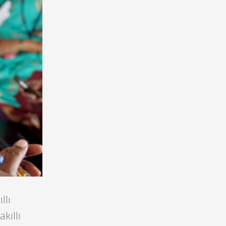
llı
kıllı