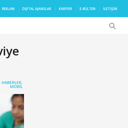
REKLAM
DIJITAL AJANSLAR
KARIYER
E-BÜLTEN
İLETİŞİM
x
viye
,
HABERLER
,
MOBIL