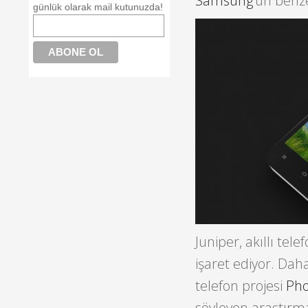
Samsung
‘un benz
günlük olarak mail kutunuzda!
Juniper, akıllı tel
işaret ediyor. Daha
telefon projesi
Pho
söyleyen araştırm