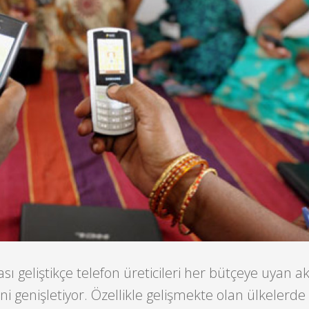
ası geliştikçe telefon üreticileri her bütçeye uyan akı
ni genişletiyor. Özellikle gelişmekte olan ülkelerde a