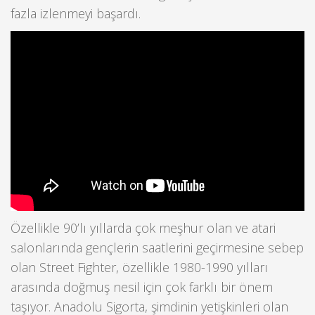
fazla izlenmeyi başardı.
Özellikle 90’lı yıllarda çok meşhur olan ve atari
salonlarında gençlerin saatlerini geçirmesine sebep
olan Street Fighter, özellikle 1980-1990 yılları
arasında doğmuş nesil için çok farklı bir önem
taşıyor. Anadolu Sigorta, şimdinin yetişkinleri olan