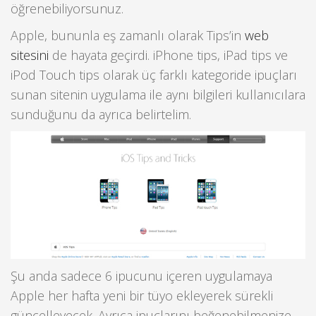
öğrenebiliyorsunuz.
Apple, bununla eş zamanlı olarak Tips’in
web
sitesini
de hayata geçirdi. iPhone tips, iPad tips ve
iPod Touch tips olarak üç farklı kategoride ipuçları
sunan sitenin uygulama ile aynı bilgileri kullanıcılara
sunduğunu da ayrıca belirtelim.
Şu anda sadece 6 ipucunu içeren uygulamaya
Apple her hafta yeni bir tüyo ekleyerek sürekli
güncelleyecek. Ayrıca ipuçlarını beğenebilmenize