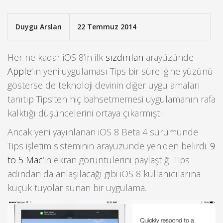
Duygu Arslan
22 Temmuz 2014
Her ne kadar iOS 8’in ilk
sızdırılan
arayüzünde
Apple
‘ın yeni uygulaması Tips bir süreliğine yüzünü
gösterse de teknoloji devinin diğer uygulamaları
tanıtıp Tips’ten hiç bahsetmemesi uygulamanın rafa
kalktığı düşüncelerini ortaya çıkarmıştı.
Ancak yeni yayınlanan iOS 8 Beta 4 sürümünde
Tips işletim sisteminin arayüzünde yeniden belirdi.
9
to 5 Mac
‘in ekran görüntülerini paylaştığı Tips
adından da anlaşılacağı gibi iOS 8 kullanıcılarına
küçük tüyolar sunan bir uygulama.