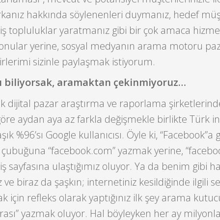
rkanız hakkında söylenenleri duymanız, hedef müş
ş topluluklar yaratmanız gibi bir çok amaca hizmet
onular yerine, sosyal medyanın arama motoru pa
fikirlerimi sizinle paylaşmak istiyorum.
ı biliyorsak, aramaktan çekinmiyoruz…
dijital pazar araştırma ve raporlama şirketlerinde
re aydan aya az farkla değişmekle birlikte Türk i
aşık %96’sı Google kullanıcısı. Öyle ki, “Facebook”a g
 çubuğuna “facebook.com” yazmak yerine, “faceboo
ş sayfasına ulaştığımız oluyor. Ya da benim gibi ha
 ve biraz da şaşkın; internetiniz kesildiğinde ilgili se
ak için refleks olarak yaptığınız ilk şey arama kut
rası” yazmak oluyor. Hal böyleyken her ay milyonl