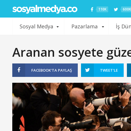
110K
600K
Sosyal Medya
Pazarlama
İş Dü
Aranan sosyete güze
FACEBOOK'TA
PAYLAŞ
TWEET'LE