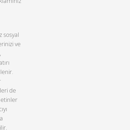
eklamınız
z sosyal
inizi ve
,
tırı
lenir.
r
leri de
etinler
ıyı
da
ir.