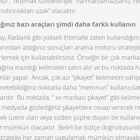
nizi”, “duymak istedikleriyle” harmanlamazsanız, r
andırıcılıktan uzak” olacaktır.
ğınız bazı araçları şimdi daha farklı kullanın
sy, Radian6 gibi yüksek ihtimalle zaten kullandığını
rından aldığınız sonuçları arama motoru stratejiler
rlemek için kullanabilirsiniz. Örneğin bir çok marka
na inandığı kelimeleri satın alır ve bu noktada ha
nlar yapar. Ancak, çok azı “şikayet” kelimesini sahip
önetebildiğiniz noktada daha “memnun” kullanıcıla
ardır. Bu noktada, ” xx markası şikayet” gibi kelime
al medyada gözlediğiniz şikayetlere cevap verecek m
mek üzere olan veya sizden şüphe duyan bir kullanıc
 mümkün olacaktır. Belirli bir bütçe doğrultusun
bu stratejiyi her zaman uygulamak mümkün olmayabil