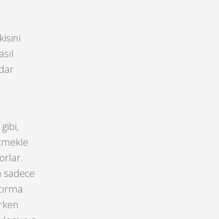
isini
asıl
dar
gibi,
etmekle
orlar.
a sadece
ştırma
urken