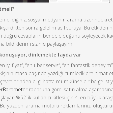
tmeli?
en bildiğiniz, sosyal medyanın arama üzerindeki etk
kiştirdikten sonra gelelim asıl soruya: Bu etkiden n
m doğru cevapların bende olduğunu söyleyecek ka
 bildiklerimi sizinle paylaşayım:
 konuşuyor, dinlemekte fayda var
“en iyi fiyat”, “en über servis”, “en fantastik deneyim” 
 kişinin masa başında yazdığı cümleciklere itimat 
 çevrelerinden bilgi hatta mümkünse bir belge istiy
rBarometer
raporuna göre, satın alma aşamasın
şlayan %52’lik kullanıcı kitlesi için 4. en büyük ara
r. Bu yüzden, arama motoru reklamlarınızı oluştur