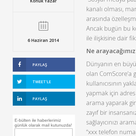
Konuk Yazar
kanalı olması, ma
arasında özelleşmi
Ancak bugün bu k
ile ilişkisine dair 
6 Haziran 2014
Ne arayacağımız
Dünyanın en büyük 
PAYLAŞ
olan ComScore’a gö
TWEET'LE
kullanıcısının yakl
yapmak için adres
PAYLAŞ
arama yaparak giri
zayıf bir insansanız
E-bülten ile haberlerimiz
sağlayıcınızı aram
günlük olarak mail kutunuzda!
“xxx telefon numa