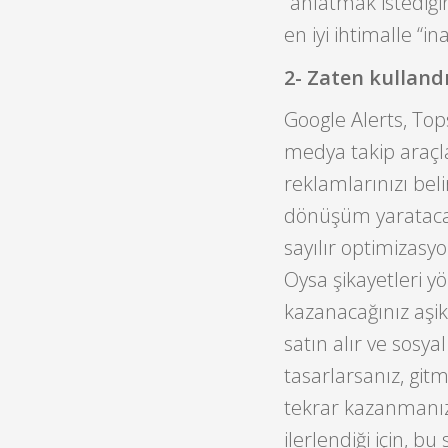
“anlatmak istediği
en iyi ihtimalle “in
2- Zaten kullandı
Google Alerts, Top
medya takip araçla
reklamlarınızı beli
dönüşüm yaratacağı
sayılır optimizasyo
Oysa şikayetleri y
kazanacağınız aşik
satın alır ve sosy
tasarlarsanız, git
tekrar kazanmanız
ilerlendiği için, 