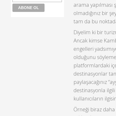
arama yapılması ş
olmadığınız bir ş
tam da bu noktada 
Diyelim ki bir turiz
Ancak kimse Kamb
engelleri yadsımıyo
olduğunu söylemek
platformlardaki içe
destinasyonlar tanı
paylaşacağınız “ay
destinasyonla ilgili
kullanıcıların ilgisi
Örneği biraz daha