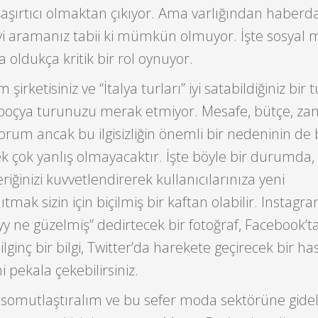
aşırtıcı olmaktan çıkıyor. Ama varlığından haberd
eyi aramanız tabii ki mümkün olmuyor. İşte sosyal
oldukça kritik bir rol oynuyor.
m şirketisiniz ve “İtalya turları” iyi satabildiğiniz bir
oçya turunuzu merak etmiyor. Mesafe, bütçe, zam
rum ancak bu ilgisizliğin önemli bir nedeninin de bi
 çok yanlış olmayacaktır. İşte böyle bir durumda, 
riğinizi kuvvetlendirerek kullanıcılarınıza yeni
tmak sizin için biçilmiş bir kaftan olabilir. Instagr
yy ne güzelmiş” dedirtecek bir fotoğraf, Facebook’t
 ilginç bir bilgi, Twitter’da harekete geçirecek bir ha
ni pekala çekebilirsiniz.
 somutlaştıralım ve bu sefer moda sektörüne gide