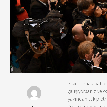
Sıkıcı olmak paha
çalışıyorsanız ve ö
yakından takip et
“Sosyal medya paza