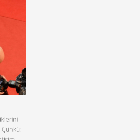
klerini
. Çünkü:
etişim