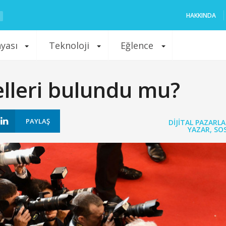
HAKKINDA
nyası
Teknoloji
Eğlence
lleri bulundu mu?
PAYLAŞ
DIJITAL PAZARL
YAZAR
,
SO