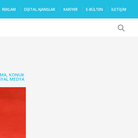
REKLAM
DIJITAL AJANSLAR
KARIYER
E-BÜLTEN
İLETİŞİM
x
AMA
,
KONUK
SYAL MEDYA