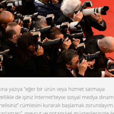
sına yazıya “eğer bir ürün veya hizmet satmaya
zellikle de işiniz İnternet’teyse sosyal medya dinami
melisiniz” cümlesini kurarak başlamak zorundayım
rlaması”, mevcut ve potansiyel müşterilerinizle il