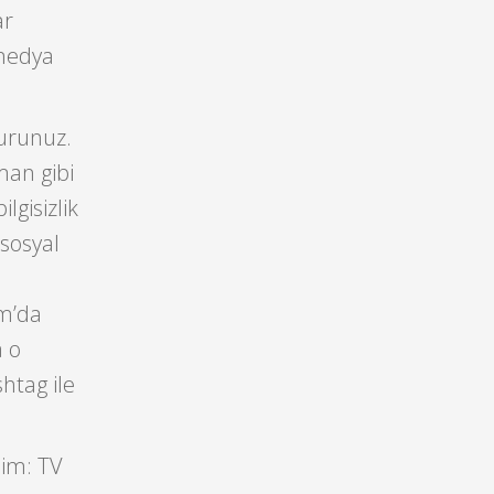
ar
 medya
 turunuz.
an gibi
lgisizlik
sosyal
am’da
a o
shtag ile
lim: TV