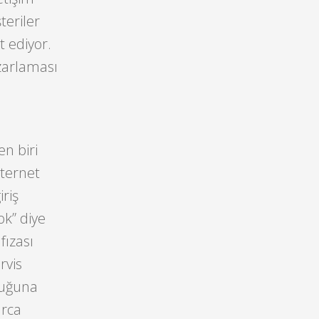
teriler
 ediyor.
zarlaması
n biri
nternet
iriş
k” diye
fızası
rvis
ucuğuna
arca