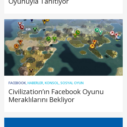
Oyunuyla Tanıtıyor
FACEBOOK
,
HABERLER
,
KONSOL
,
SOSYAL OYUN
Civilization’ın Facebook Oyunu
Meraklılarını Bekliyor