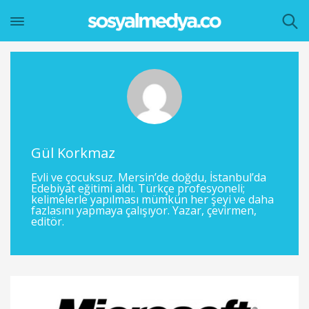
Gül Korkmaz
Evli ve çocuksuz. Mersin’de doğdu, İstanbul’da
Edebiyat eğitimi aldı. Türkçe profesyoneli;
kelimelerle yapılması mümkün her şeyi ve daha
fazlasını yapmaya çalışıyor. Yazar, çevirmen,
editör.