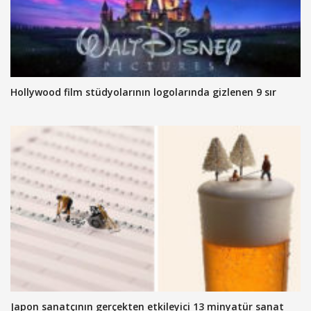
Hollywood film stüdyolarının logolarında gizlenen 9 sır
Japon sanatçının gerçekten etkileyici 13 minyatür sanat