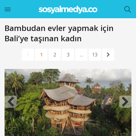
Bambudan evler yapmak için
Bali’ye taşınan kadın
1
2
3
…
13