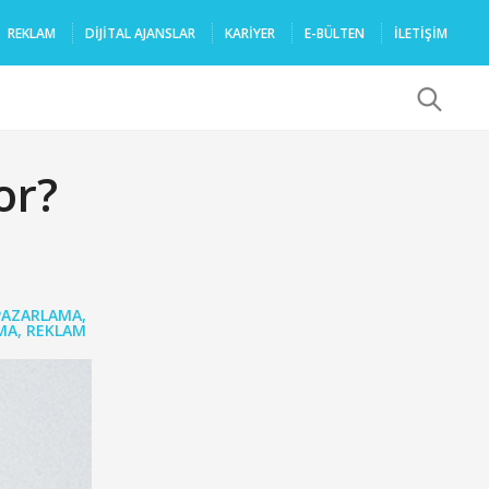
REKLAM
DIJITAL AJANSLAR
KARIYER
E-BÜLTEN
İLETİŞİM
x
or?
 PAZARLAMA
,
MA
,
REKLAM