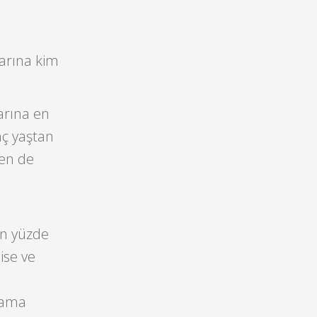
arına kim
arına en
nç yaştan
ten de
a
rin yüzde
lise ve
klama