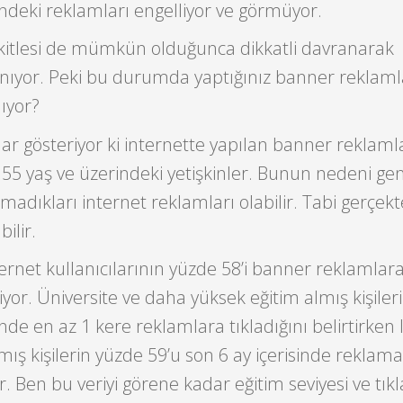
rindeki reklamları engelliyor ve görmüyor.
ı kitlesi de mümkün olduğunca dikkatli davranarak
nıyor. Peki bu durumda yaptığınız banner reklaml
lıyor?
ar gösteriyor ki internette yapılan banner reklaml
er 55 yaş ve üzerindeki yetişkinler. Bunun nedeni ge
madıkları internet reklamları olabilir. Tabi gerçek
bilir.
ternet kullanıcılarının yüzde 58’i banner reklamlar
rtiyor. Üniversite ve daha yüksek eğitim almış kişile
sinde en az 1 kere reklamlara tıkladığını belirtirken 
mış kişilerin yüzde 59’u son 6 ay içerisinde reklama
yor. Ben bu veriyi görene kadar eğitim seviyesi ve tı