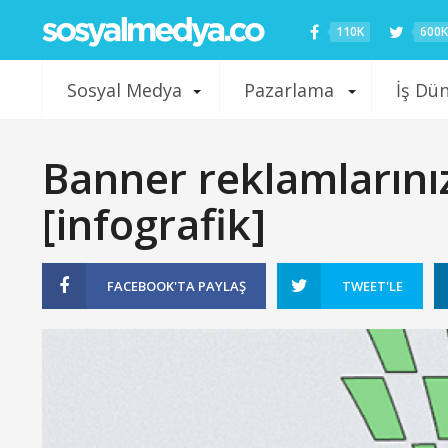
110K
600K
Sosyal Medya
Pazarlama
İş Dü
Banner reklamlarınız
[infografik]
FACEBOOK'TA
PAYLAŞ
TWEET'LE