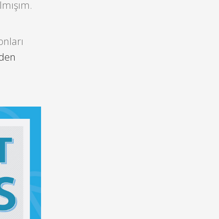
ılmışım.
onları
iden