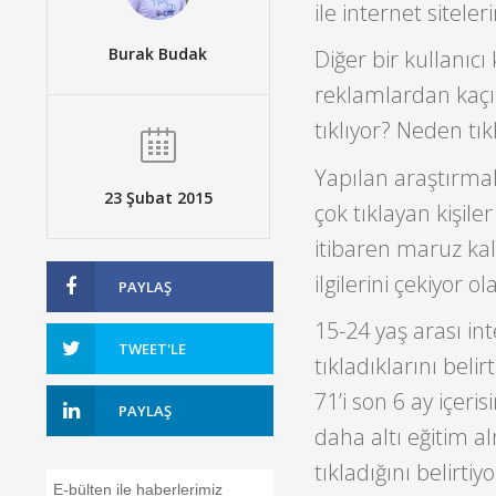
ile internet sitele
Burak Budak
Diğer bir kullanıc
reklamlardan kaçı
tıklıyor? Neden tık
Yapılan araştırmal
23 Şubat 2015
çok tıklayan kişil
itibaren maruz kal
ilgilerini çekiyor ola
PAYLAŞ
15-24 yaş arası in
TWEET'LE
tıkladıklarını beli
71’i son 6 ay içeri
PAYLAŞ
daha altı eğitim al
tıkladığını belirti
E-bülten ile haberlerimiz