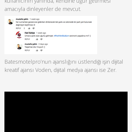
kullanıcının yanında, kendine uğur getirmesi
amacıyla dinleyenler de mevcut.
Batesmotelpro’nun ajanslığını üstlendiği işin dijital
kreatif ajansı Voden, dijital medya ajansı ise Zer.