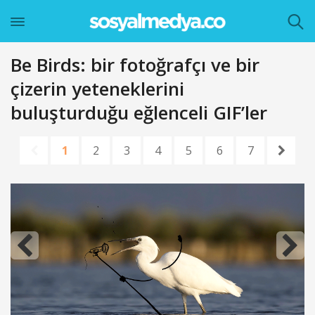
Be Birds: bir fotoğrafçı ve bir
çizerin yeteneklerini
buluşturduğu eğlenceli GIF’ler
1
2
3
4
5
6
7