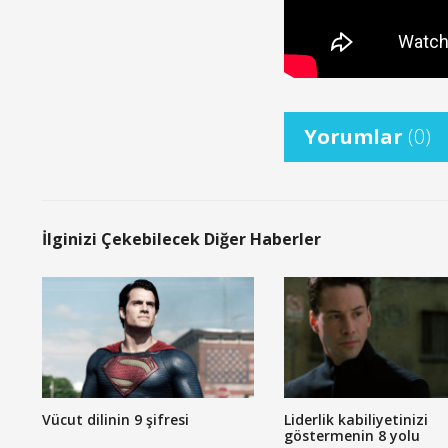
Yorumlar
(0)
İlginizi Çekebilecek Diğer Haberler
Vücut dilinin 9 şifresi
Liderlik kabiliyetinizi
göstermenin 8 yolu