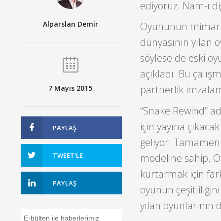
ediyoruz. Nam-ı di
Alparslan Demir
Oyununun mimarı 
dünyasının yılan 
söylese de eski oy
açıkladı. Bu çalışm
partnerlik imzalam
7 Mayıs 2015
“Snake Rewind” ad
için yayına çıkacak
PAYLAŞ
geliyor. Tamamen 
TWEET'LE
modeline sahip. O
kurtarmak için fark
PAYLAŞ
oyunun çeşitliliğin
yılan oyunlarının 
E-bülten ile haberlerimiz