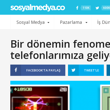
110K
600K
Sosyal Medya
Pazarlama
İş Dü
Bir dönemin fenomen
telefonlarımıza geli
FACEBOOK'TA
PAYLAŞ
TWEET'LE