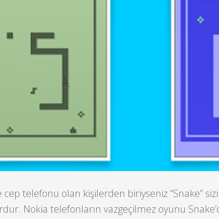
cep telefonu olan kişilerden biriyseniz “Snake” sizi
ordur. Nokia telefonların vazgeçilmez oyunu Snake’