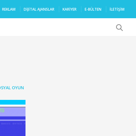
REKLAM
DIJITAL AJANSLAR
KARIYER
E-BÜLTEN
İLETİŞİM
x
OSYAL OYUN