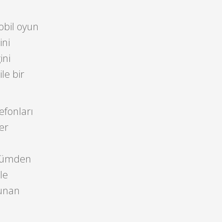
bil oyun
ini
ini
le bir
efonları
er
ölümden
le
lunan