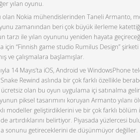
ğer yılan oyunu.
olan Nokia mühendislerinden Taneli Armanto, mo
oyunu zamanından beri çok büyük ilerleme katettiğ
un tarzı ile yılan oyununu yeniden hayata geçireceğ
a için “Finnish game studio Rumilus Design” şirketi i
ış ve çalışmalara başlamışlar.
ıyla 14 Mayıs’ta iOS, Android ve WindowsPhone tel
 Snake Rewind aslında bir çok farklı özellikle berab
ücretsiz olan bu oyun uygulama içi satınalma gelir
yunun piksel tasarımını koruyan Armanto yılanı 
lı modeller geliştirdiklerini ve bir çok farklı bölüm i
i de artırdıklarını belirtiyor. Piyasada yüzlercesi bu
da sonunu getireceklerini de düşünmüyor değiller.