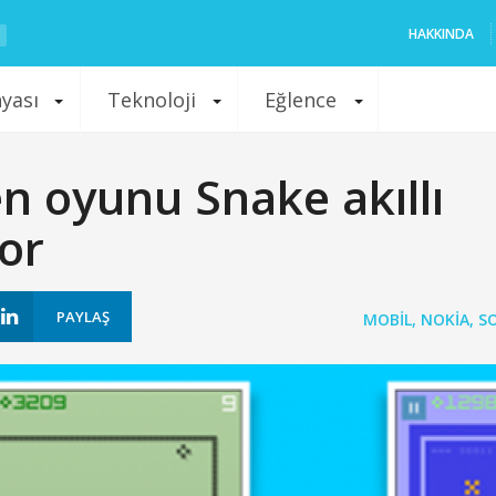
HAKKINDA
nyası
Teknoloji
Eğlence
 oyunu Snake akıllı
yor
PAYLAŞ
MOBIL
,
NOKIA
,
S