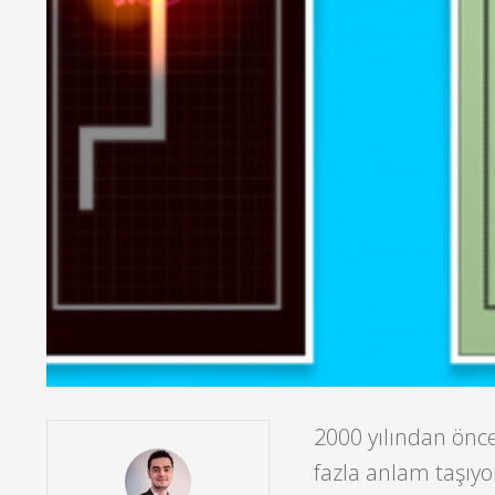
2000 yılından önce 
fazla anlam taşıy