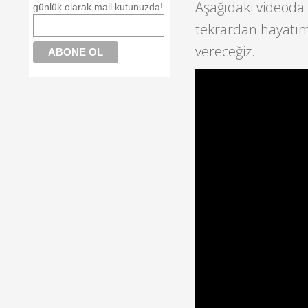
Aşağıdaki videoda y
günlük olarak mail kutunuzda!
tekrardan hayatım
vereceğiz.