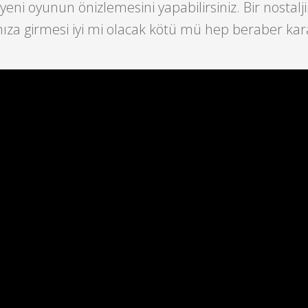
eni oyunun önizlemesini yapabilirsiniz. Bir nostalj
ıza girmesi iyi mi olacak kötü mü hep beraber kar