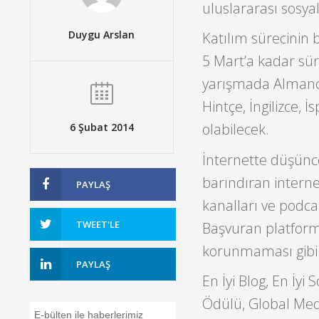
uluslararası sosya
Duygu Arslan
Katılım sürecinin 
5 Mart’a kadar sür
yarışmada Almanca
Hintçe, İngilizce, 
olabilecek.
6 Şubat 2014
İnternette düşünce
barındıran internet
PAYLAŞ
kanalları ve podcas
TWEET'LE
Başvuran platformu
korunmaması gibi 
PAYLAŞ
En İyi Blog, En İyi
Ödülü, Global Med
E-bülten ile haberlerimiz