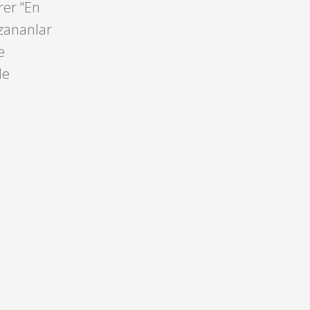
rer “En
azananlar
e
de