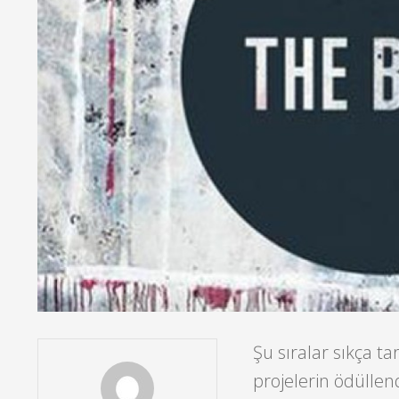
Şu sıralar sıkça ta
projelerin ödüllend