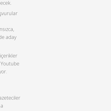
lecek.
şvurular
nsızca,
 de aday
çerikler
r, Youtube
yor.
azeteciler
na