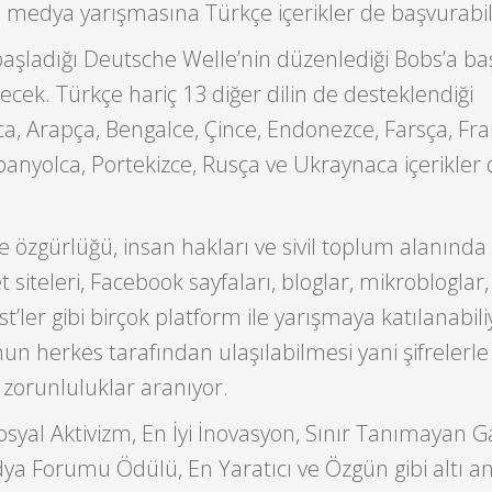
l medya yarışmasına Türkçe içerikler de başvurabi
başladığı Deutsche Welle’nin düzenlediği Bobs’a ba
ecek. Türkçe hariç 13 diğer dilin de desteklendiği
, Arapça, Bengalce, Çince, Endonezce, Farsça, Fra
İspanyolca, Portekizce, Rusça ve Ukraynaca içerikler
 özgürlüğü, insan hakları ve sivil toplum alanında i
 siteleri, Facebook sayfaları, bloglar, mikroblogla
t’ler gibi birçok platform ile yarışmaya katılanabili
n herkes tarafından ulaşılabilmesi yani şifrelerle
zorunluluklar aranıyor.
 Sosyal Aktivizm, En İyi İnovasyon, Sınır Tanımayan G
ya Forumu Ödülü, En Yaratıcı ve Özgün gibi altı a