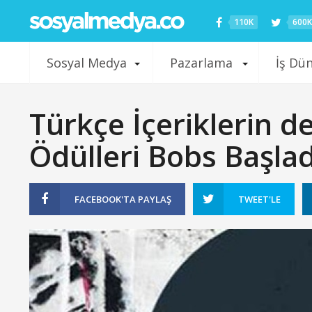
110K
600K
Sosyal Medya
Pazarlama
İş Dü
Türkçe İçeriklerin d
Ödülleri Bobs Başlad
FACEBOOK'TA
PAYLAŞ
TWEET'LE