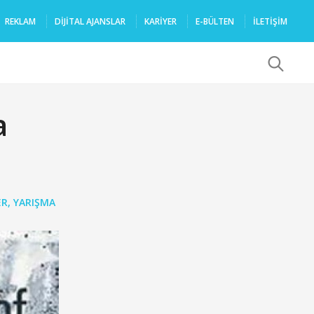
REKLAM
DIJITAL AJANSLAR
KARIYER
E-BÜLTEN
İLETİŞİM
x
a
ER
,
YARIŞMA