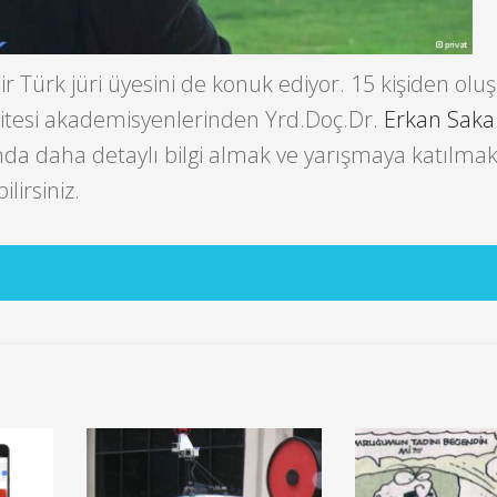
r Türk jüri üyesini de konuk ediyor. 15 kişiden olu
rsitesi akademisyenlerinden Yrd.Doç.Dr.
Erkan Saka
nda daha detaylı bilgi almak ve yarışmaya katılmak 
lirsiniz.