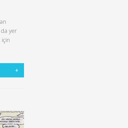
şan
da yer
için