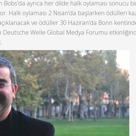
 Bobs’da ayrıca her dilde halk oylaması sonucu bi
liyor. Halk oylaması 2 Nisan’da başlarken ödülleri k
açıklanacak ve ödüller 30 Haziran’da Bonn kentind
 Deutsche Welle Global Medya Forumu etkinliğin
.