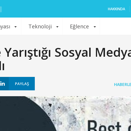
HAKKINDA
nyası
Teknoloji
Eğlence
e Yarıştığı Sosyal Medy
ı
PAYLAŞ
HABERL