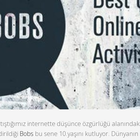
rtıştığımız internette düşünce özgürlüğü alanındaki
irildiği
Bobs
bu sene 10.yaşını kutluyor. Dünyanın