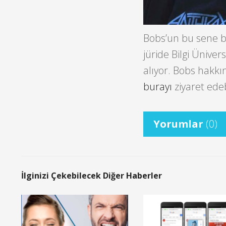
Bobs’un bu sene bi
jüride Bilgi Ünive
alıyor. Bobs hakkı
burayı
ziyaret edebi
Yorumlar
(0)
İlginizi Çekebilecek Diğer Haberler