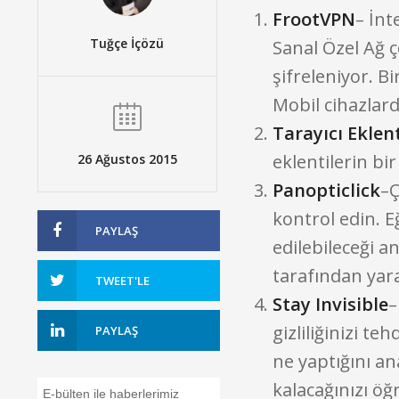
FrootVPN
– İnt
Tuğçe İçözü
Sanal Özel Ağ 
şifreleniyor. 
Mobil cihazlard
Tarayıcı Eklent
eklentilerin bir 
26 Ağustos 2015
Panopticlick
–Ç
kontrol edin. E
PAYLAŞ
edilebileceği a
tarafından yara
TWEET'LE
Stay Invisible
–
gizliliğinizi te
PAYLAŞ
ne yaptığını an
kalacağınızı öğ
E-bülten ile haberlerimiz