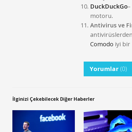
DuckDuckGo
–
motoru.
Antivirus ve F
antivirüslerden
Comodo
iyi bir
Yorumlar
(0)
İlginizi Çekebilecek Diğer Haberler