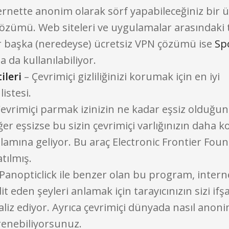
ernette anonim olarak sörf yapabileceğiniz bir ü
çözümü. Web siteleri ve uygulamalar arasındaki t
Bir başka (neredeyse) ücretsiz VPN çözümü ise
Sp
a da kullanılabiliyor.
ileri
– Çevrimiçi gizliliğinizi korumak için en iyi
listesi.
evrimiçi parmak izinizin ne kadar eşsiz olduğu
ğer eşsizse bu sizin çevrimiçi varlığınızın daha k
nlamına geliyor. Bu araç Electronic Frontier Fou
tılmış.
Panopticlick ile benzer olan bu program, intern
hdit eden şeyleri anlamak için tarayıcınızın sizi if
aliz ediyor. Ayrıca çevrimiçi dünyada nasıl anon
renebiliyorsunuz.