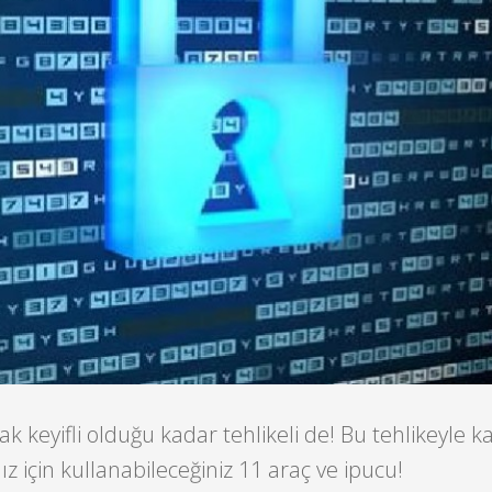
 keyifli olduğu kadar tehlikeli de! Bu tehlikeyle ka
 için kullanabileceğiniz 11 araç ve ipucu!