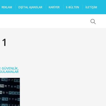
REKLAM
DIJITAL AJANSLAR
KARIYER
E-BÜLTEN
İLETİŞİM
x
11
R GÜVENLIK
,
GULAMALAR