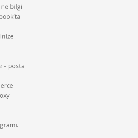
ne bilgi
ebook’ta
inize
e – posta
lerce
roxy
ogramı.