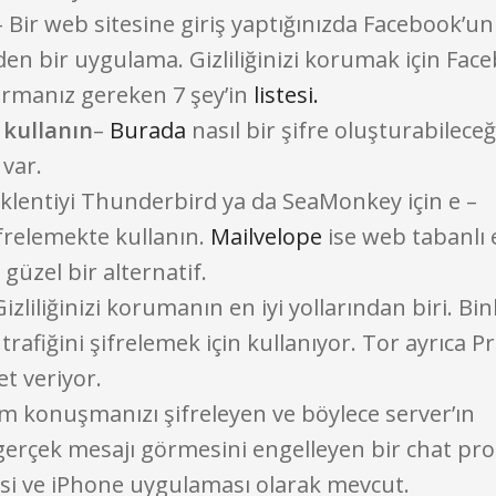
– Bir web sitesine giriş yaptığınızda Facebook’un 
eden bir uygulama. Gizliliğinizi korumak için Fac
rmanız gereken 7 şey’in
listesi.
 kullanın
–
Burada
nasıl bir şifre oluşturabileceğ
 var.
eklentiyi Thunderbird ya da SeaMonkey için e –
ifrelemekte kullanın.
Mailvelope
ise web tabanlı 
 güzel bir alternatif.
Gizliliğinizi korumanın en iyi yollarından biri. Bin
 trafiğini şifrelemek için kullanıyor. Tor ayrıca P
t veriyor.
m konuşmanızı şifreleyen ve böylece server’ın
gerçek mesajı görmesini engelleyen bir chat pr
tisi ve iPhone uygulaması olarak mevcut.