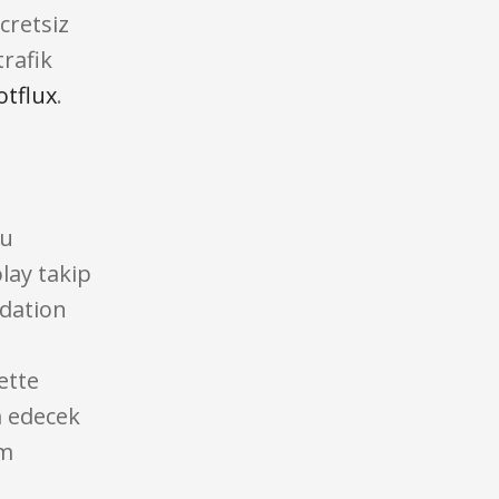
cretsiz
rafik
otflux
.
nu
olay takip
ndation
ette
şa edecek
im