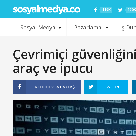
110K
600K
Sosyal Medya
Pazarlama
İş Dü
Çevrimiçi güvenliğini
araç ve ipucu
FACEBOOK'TA
PAYLAŞ
TWEET'LE