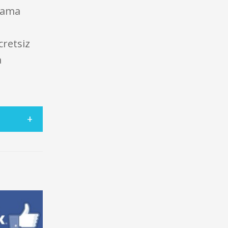
arama
cretsiz
a