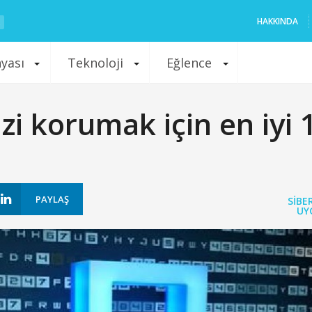
HAKKINDA
nyası
Teknoloji
Eğlence
zi korumak için en iyi 
PAYLAŞ
SIBE
UY