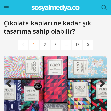
Çikolata kapları ne kadar şık
tasarıma sahip olabilir?
1
2
3
…
13