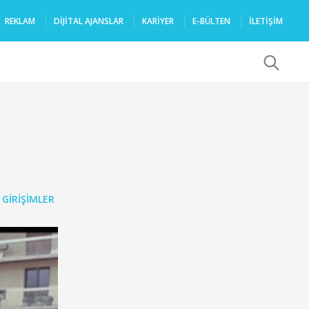
REKLAM
DIJITAL AJANSLAR
KARIYER
E-BÜLTEN
İLETİŞİM
x
 GIRIŞIMLER