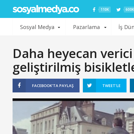
110K
600K
Sosyal Medya
Pazarlama
İş Dü
Daha heyecan verici 
geliştirilmiş bisikletl
FACEBOOK'TA
PAYLAŞ
TWEET'LE