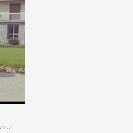
şünüz