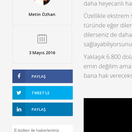
daha heyecanlı ha
Metin Özhan
Özellikle ekstrem 
türünde eğer dilers
dilerseniz de daha
sağlayabiliyorsunu
3 Mayıs 2016
Yaklaşık 6.800 dolar
emin değilim ama o
bana hak vereceks
PAYLAŞ
TWEET'LE
PAYLAŞ
E-bülten ile haberlerimiz