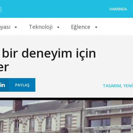
HAKKINDA
nyası
Teknoloji
Eğlence
bir deneyim için
er
PAYLAŞ
TASARIM
,
YENI