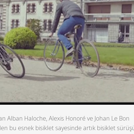
lan Alban Haloche, Alexis Honoré ve Johan Le Bon
ilen bu esnek bisiklet sayesinde artık bisiklet sürü