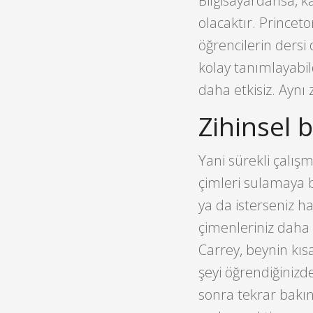
Bilgisayardansa, k
olacaktır. Princeto
öğrencilerin dersi 
kolay tanımlayabil
daha etkisiz. Aynı
Zihinsel
Yani sürekli çalış
çimleri sulamaya b
ya da isterseniz h
çimenleriniz daha y
Carrey, beynin kıs
şeyi öğrendiğinizde
sonra tekrar bakın