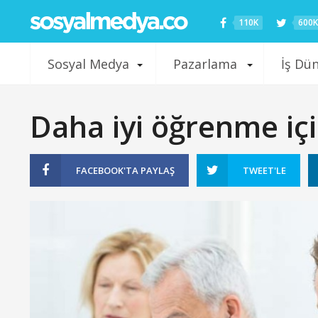
110K
600K
Sosyal Medya
Pazarlama
İş Dü
Daha iyi öğrenme içi
FACEBOOK'TA
PAYLAŞ
TWEET'LE