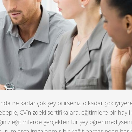
 ne kadar çok şey bilirseniz, o kadar çok iyi yer
ebeple, CV’nizdeki sertifikalara, eğitimlere bir hayl
diğiniz eğitimlerde gerçekten bir şey öğrenmediyseni
 kurumlarca imzalanmış bir kağıt parçasından başk