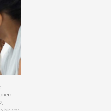
e
i önem
z,
a bir şey