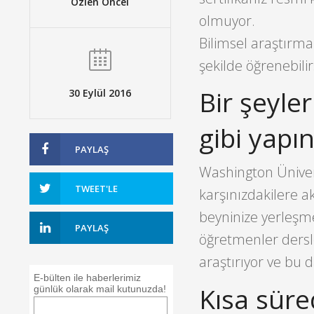
Özlen Öncel
olmuyor.
Bilimsel araştırmal
şekilde öğrenebilir
Bir şeyle
30 Eylül 2016
gibi yapın
PAYLAŞ
Washington Ünivers
TWEET'LE
karşınızdakilere ak
beyninize yerleşmes
PAYLAŞ
öğretmenler dersl
araştırıyor ve bu d
E-bülten ile haberlerimiz
Kısa süre
günlük olarak mail kutunuzda!