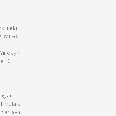
arasında
söylüyor.
 Yine aynı
le 16
ağlar.
ılımcılara
nlar, aynı