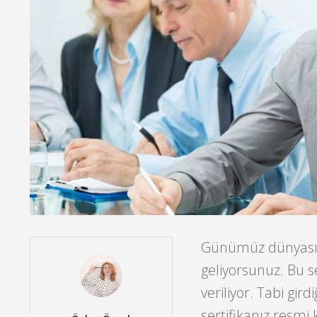
Günümüz dünyasında
geliyorsunuz.
Bu s
veriliyor. Tabi gir
sertifikanız resmi