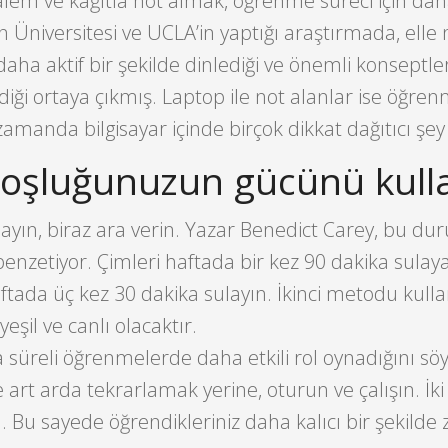
alem ve kağıtla not almak, öğrenme süreci için daha
n Üniversitesi ve UCLA’in yaptığı araştırmada, elle 
daha aktif bir şekilde dinlediği ve önemli konseptle
diği ortaya çıkmış. Laptop ile not alanlar ise öğre
 zamanda bilgisayar içinde birçok dikkat dağıtıcı şe
 boşluğunuzun gücünü kull
mayın, biraz ara verin. Yazar Benedict Carey, bu d
enzetiyor. Çimleri haftada bir kez 90 dakika sulayab
aftada üç kez 30 dakika sulayın. İkinci metodu kulla
eşil ve canlı olacaktır.
a süreli öğrenmelerde daha etkili rol oynadığını söy
 art arda tekrarlamak yerine, oturun ve çalışın. İk
. Bu sayede öğrendikleriniz daha kalıcı bir şekilde 