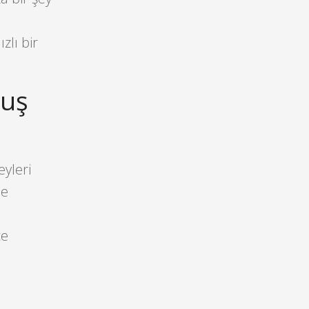
zlı bir
muş
eyleri
de
ce