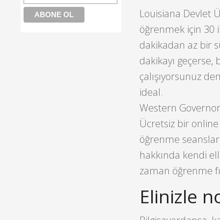
Louisiana Devlet Ün
öğrenmek için 30 i
dakikadan az bir 
dakikayı geçerse, 
çalışıyorsunuz de
ideal.
Western Governors 
Ücretsiz bir onlin
öğrenme seansları 
hakkında kendi ell
zaman öğrenme fırs
Elinizle n