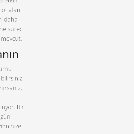
 etkili
not alan
ri daha
nme süreci
y mevcut.
anın
urumu
ilirsiniz
nırsanız,
lüyor. Bir
i gün
zihninize