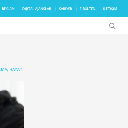
REKLAM
DIJITAL AJANSLAR
KARIYER
E-BÜLTEN
İLETİŞİM
x
RMA
,
HAYAT