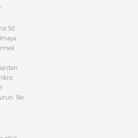
r
niz 50
 almaya
vermek
lardan.
mikro
t
durun. Ne