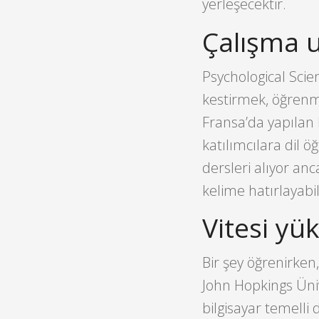
yerleşecektir.
Çalışma 
Psychological Scie
kestirmek, öğrenm
Fransa’da yapılan 
katılımcılara dil ö
dersleri alıyor an
kelime hatırlayabi
Vitesi yük
Bir şey öğrenirken,
John Hopkings Üniv
bilgisayar temelli 