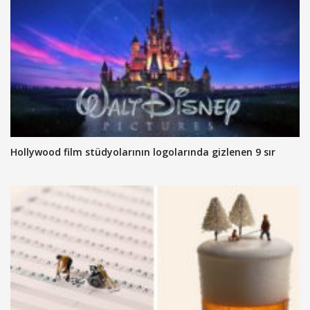
Hollywood film stüdyolarının logolarında gizlenen 9 sır