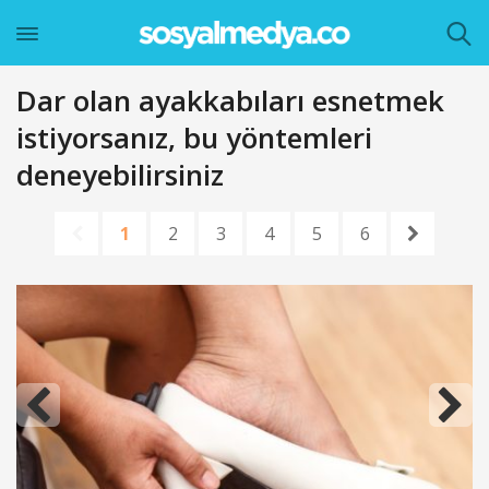
Dar olan ayakkabıları esnetmek
istiyorsanız, bu yöntemleri
deneyebilirsiniz
1
2
3
4
5
6