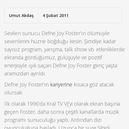
Umut Akdaş
4 Şubat 2011
Sevilen sunucu Defne Joy Foster’ın ölümüyle
sevenlerini hüzne boğduğu kesin. Şimdiye kadar
sayısız program, yarışma, talk show vb. etkinliklerde
ekranda gördüğümüz, gülüşüyle ve pozitif
enerjisiyle ışık saçan Defne Joy Foster genç yaşta
aramızdan ayrıldı.
Defne Joy Foster’ın
kariyerine
kısaca göz atacak
olursak:
İlk olarak 1996’da Kral TV VJ’yi olarak ekran başına
geçen Foster, daha sonra çeşitli kanallarda müzik
programı sunuculuğu yaptı. Ardından dizi
oyunculuğuna başladı. Uzunca bir süre Sihirli