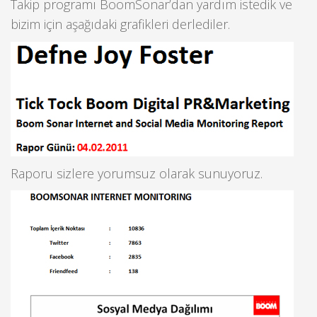
Takip programı BoomSonar’dan yardım istedik ve
bizim için aşağıdaki grafikleri derlediler.
Raporu sizlere yorumsuz olarak sunuyoruz.