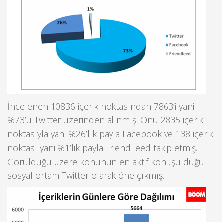
İncelenen 10836 içerik noktasından 7863’i yani
%73’ü Twitter üzerinden alınmış. Onu 2835 içerik
noktasıyla yani %26’lık payla Facebook ve 138 içerik
noktası yani %1’lik payla FriendFeed takip etmiş.
Görüldüğü üzere konunun en aktif konuşulduğu
sosyal ortam Twitter olarak öne çıkmış.