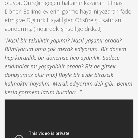
oluyor. Örneğin geçen haftanın kazananı Elmas
Döner, Eskimo evlerini görme hayalini yazarak ifade
etmiş ve Digiturk Hayal İşleri Ofisi’ne şu satırları
göndermiş: (metindeki şiirselliğe dikkat!)
“
Nasıl bir tekniktir yapımı? Nasıl yaşanır orada?
Bilmiyorum ama çok merak ediyorum. Bir dönem
hep karanlık, bir dönemse hep aydınlık. Sadece
eskimolar mı yaşayabilir orada? Biz de gitsek
dönüşümüz olur mu:) Böyle bir evde birazcık
kalmaktır hayalim. Merak ediyorum deli gibi. Benim
kesin görmem lazım buraları…
”