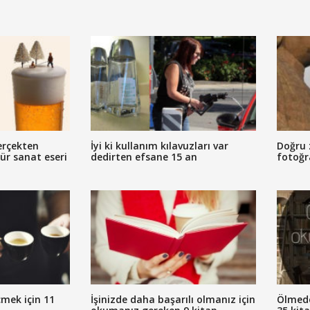
erçekten
İyi ki kullanım kılavuzları var
Doğru 
tür sanat eseri
dedirten efsane 15 an
fotoğr
mek için 11
İşinizde daha başarılı olmanız için
Ölmed