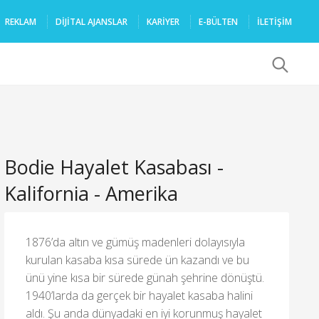
REKLAM
DIJITAL AJANSLAR
KARIYER
E-BÜLTEN
İLETİŞİM
x
Bodie Hayalet Kasabası -
Kalifornia - Amerika
1876’da altın ve gümüş madenleri dolayısıyla
kurulan kasaba kısa sürede ün kazandı ve bu
ünü yine kısa bir sürede günah şehrine dönüştü.
1940’larda da gerçek bir hayalet kasaba halini
aldı. Şu anda dünyadaki en iyi korunmuş hayalet