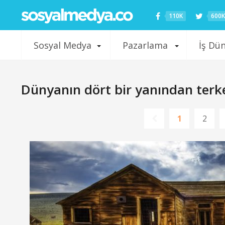
110K
600K
Sosyal Medya
Pazarlama
İş Dü
Dünyanın dört bir yanından terke
1
2