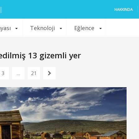
HAKKINDA
nyası
Teknoloji
Eğlence
dilmiş 13 gizemli yer
3
…
21