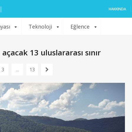
HAKKINDA
nyası
Teknoloji
Eğlence
çacak 13 uluslararası sınır
3
…
13