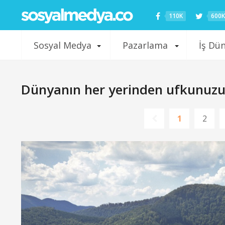
110K
600K
Sosyal Medya
Pazarlama
İş Dü
Dünyanın her yerinden ufkunuzu a
1
2