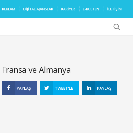
REKLAM
DIJITAL AJANSLAR
KARIYER
E-BÜLTEN
İLETİŞİM
x
Fransa ve Almanya
PAYLAŞ
TWEET'LE
PAYLAŞ