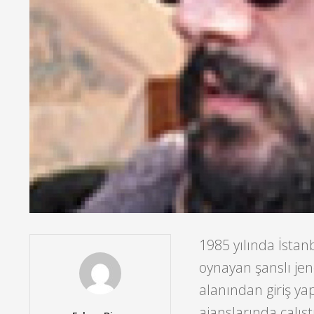
1985 yılında İsta
oynayan şanslı jen
alanından giriş yap
ajanslarında çalışt