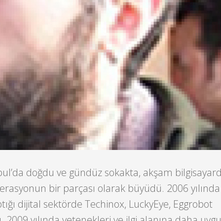
nbul’da doğdu ve gündüz sokakta, akşam bilgisayar
erasyonun bir parçası olarak büyüdü. 2006 yılında
tığı dijital sektörde Techinox, LuckyEye, Eggrobot
ı. 2009 yılında yetenekleri ve ilgi alanına daha uyg