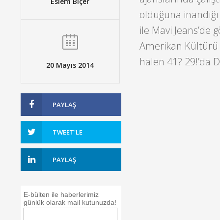
Eslem Biçer
olduğuna inandığı 
ile Mavi Jeans’de 
Amerikan Kültürü
halen 41? 29!’da Di
20 Mayıs 2014
PAYLAŞ
TWEET'LE
PAYLAŞ
E-bülten ile haberlerimiz
günlük olarak mail kutunuzda!