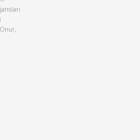
jansları
i
 Onur,