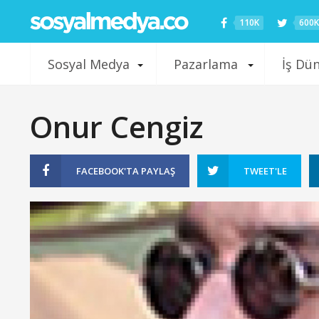
110K
600K
Sosyal Medya
Pazarlama
İş Dü
Onur Cengiz
FACEBOOK'TA
PAYLAŞ
TWEET'LE