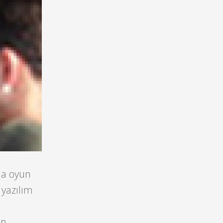
da oyun
 yazılım
un