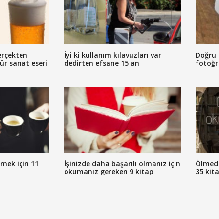
erçekten
İyi ki kullanım kılavuzları var
Doğru 
tür sanat eseri
dedirten efsane 15 an
fotoğr
mek için 11
İşinizde daha başarılı olmanız için
Ölmed
okumanız gereken 9 kitap
35 kit