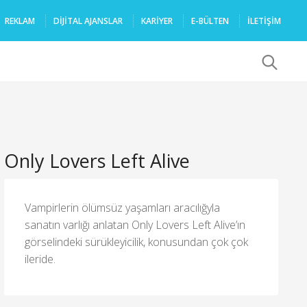
REKLAM
DIJITAL AJANSLAR
KARIYER
E-BÜLTEN
İLETİŞİM
x
Only Lovers Left Alive
Vampirlerin ölümsüz yaşamları aracılığyla
sanatın varlığı anlatan Only Lovers Left Alive’ın
görselindeki sürükleyicilik, konusundan çok çok
ileride.