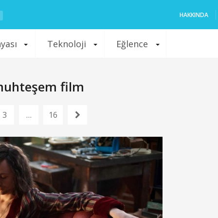
HAKKINDA
nyası
Teknoloji
Eğlence
6 muhteşem film
3
…
16