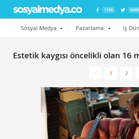
110K
600K
Sosyal Medya
Pazarlama
İş Dü
Estetik kaygısı öncelikli olan 1
1
2