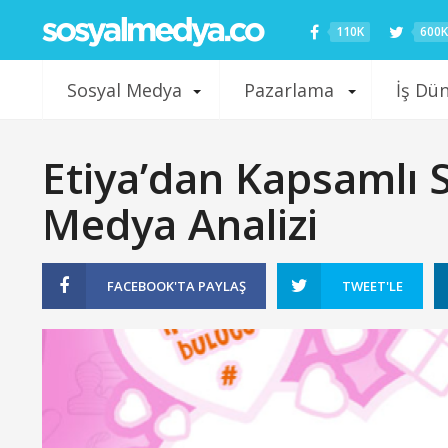
110K
600K
Sosyal Medya
Pazarlama
İş Dü
Etiya’dan Kapsamlı S
Medya Analizi
FACEBOOK'TA
PAYLAŞ
TWEET'LE