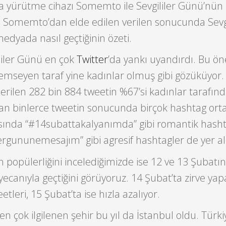
a yürütme cihazı Somemto ile Sevgililer Günü’nün 
şte Somemto’dan elde edilen verilen sonucunda Sevgi
dyada nasıl geçtiğinin özeti.
liler Günü en çok
Twitter
’da yankı uyandırdı. Bu ön
seyen taraf yine kadınlar olmuş gibi gözüküyor. S
nderilen 282 bin 884 tweetin %67’si kadınlar tarafın
ılan binlerce tweetin sonucunda birçok hashtag ortay
sında “#14subattakalyanımda” gibi romantik hasht
lergununemesajım” gibi agresif hashtagler de yer al
n popülerliğini incelediğimizde ise 12 ve 13 Şubatın
yecanıyla geçtiğini görüyoruz. 14 Şubat’ta zirve ya
etleri, 15 Şubat’ta ise hızla azalıyor.
 en çok ilgilenen şehir bu yıl da İstanbul oldu. Türki