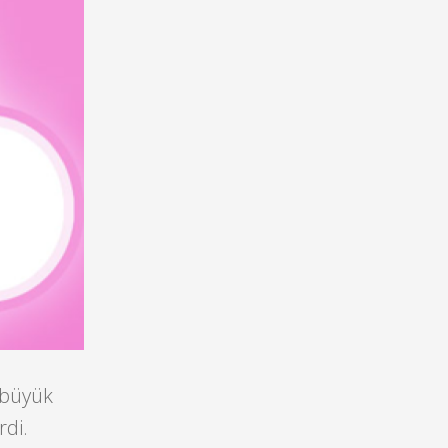
 büyük
rdi.