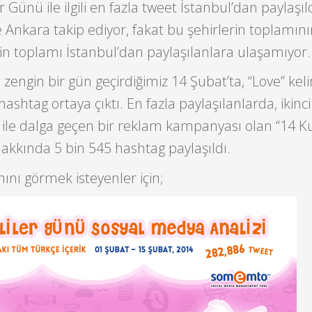
r Günü ile ilgili en fazla tweet İstanbul’dan paylaşıld
e Ankara takip ediyor, fakat bu şehirlerin toplamın
rin toplamı İstanbul’dan paylaşılanlara ulaşamıyor.
zengin bir gün geçirdiğimiz 14 Şubat’ta, “Love” kel
n hashtag ortaya çıktı. En fazla paylaşılanlarda, ikinc
ü ile dalga geçen bir reklam kampanyası olan “14 K
hakkında 5 bin 545 hashtag paylaşıldı.
ını görmek isteyenler için;