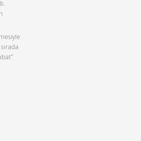
ı.
ın
imesiyle
i sırada
ubat”