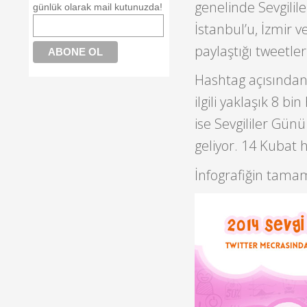
genelinde Sevgilile
günlük olarak mail kutunuzda!
İstanbul’u, İzmir v
paylaştığı tweetle
Hashtag açısından 
ilgili yaklaşık 8 bi
ise Sevgililer Gün
geliyor. 14 Kubat 
İnfografiğin tamam