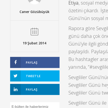
Etiya
, sosyal medy
özetini çıkardı. İ
Caner Gözübüyük
Günü’nün sosyal me
Rapora göre Sevgi
günü daha çok önem
Günü’yle ilgili gö
19 Şubat 2014
paylaşıldı. Paylaş
Bu hashtagler ara
PAYLAŞ
yanında, “#sevgili
TWEET'LE
Sevgililer Günü’nü
Sevgililer Günü he
PAYLAŞ
Sevgililer Günü twe
Sevgililer Günü ile
E-bülten ile haberlerimiz