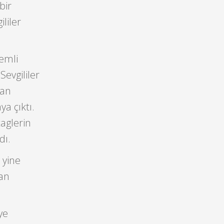
bir
liler
emli
evgililer
dan
a çıktı.
aglerin
dı.
 yine
pan
ye