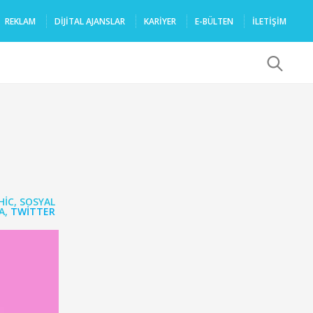
REKLAM
DIJITAL AJANSLAR
KARIYER
E-BÜLTEN
İLETİŞİM
x
HIC
,
SOSYAL
A
,
TWITTER