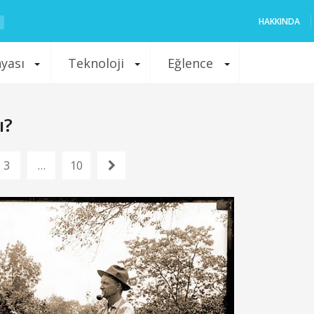
HAKKINDA
nyası
Teknoloji
Eğlence
ı?
3
…
10