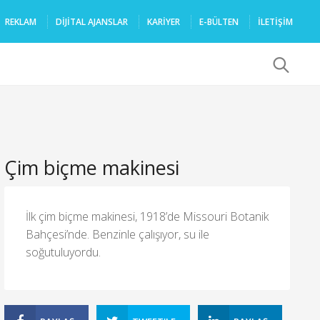
REKLAM
DIJITAL AJANSLAR
KARIYER
E-BÜLTEN
İLETİŞİM
x
Çim biçme makinesi
İlk çim biçme makinesi, 1918’de Missouri Botanik
Bahçesi’nde. Benzinle çalışıyor, su ile
soğutuluyordu.