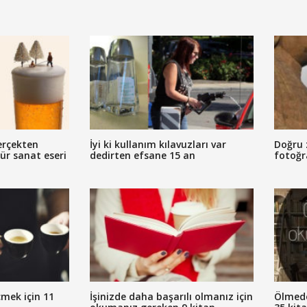
erçekten
İyi ki kullanım kılavuzları var
Doğru 
tür sanat eseri
dedirten efsane 15 an
fotoğr
mek için 11
İşinizde daha başarılı olmanız için
Ölmed