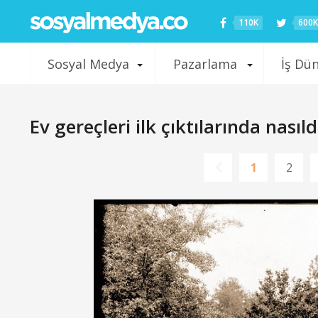
110K
600K
Sosyal Medya
Pazarlama
İş Dü
Ev gereçleri ilk çıktılarında nasıld
1
2