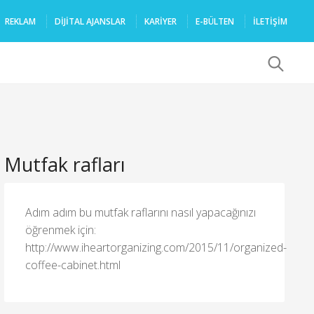
REKLAM
DIJITAL AJANSLAR
KARIYER
E-BÜLTEN
İLETİŞİM
x
Mutfak rafları
Adım adım bu mutfak raflarını nasıl yapacağınızı
öğrenmek için:
http://www.iheartorganizing.com/2015/11/organized-
coffee-cabinet.html