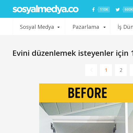
110K
600K
Sosyal Medya
Pazarlama
İş Dü
Evini düzenlemek isteyenler için 1
1
2