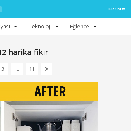
HAKKINDA
nyası
Teknoloji
Eğlence
2 harika fikir
3
…
11