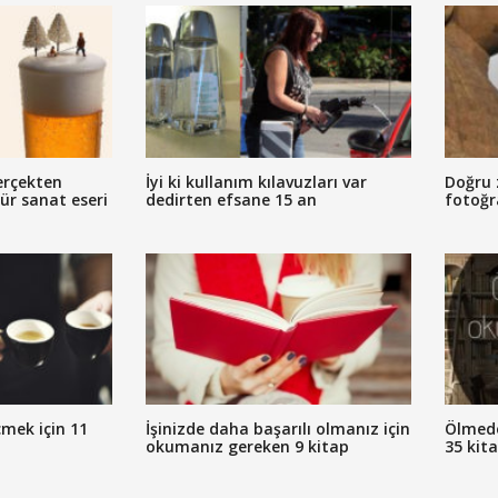
erçekten
İyi ki kullanım kılavuzları var
Doğru 
tür sanat eseri
dedirten efsane 15 an
fotoğr
mek için 11
İşinizde daha başarılı olmanız için
Ölmed
okumanız gereken 9 kitap
35 kit