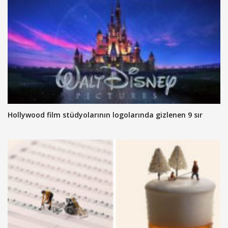
Hollywood film stüdyolarının logolarında gizlenen 9 sır