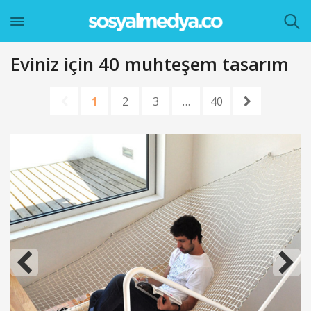
Eviniz için 40 muhteşem tasarım
1
2
3
…
40