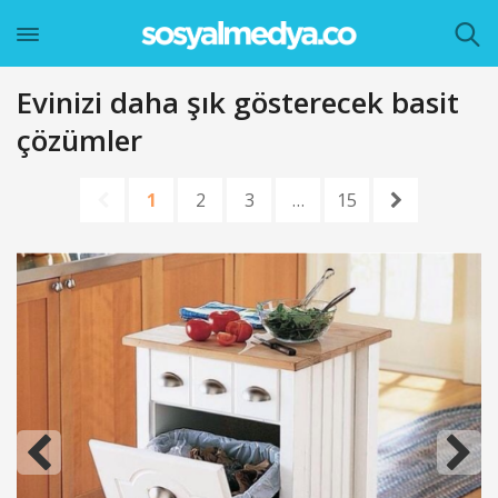
Evinizi daha şık gösterecek basit
çözümler
1
2
3
…
15