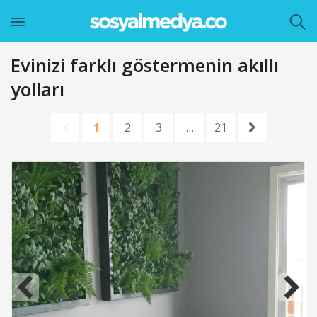
Evinizi farklı göstermenin akıllı
yolları
1
2
3
…
21