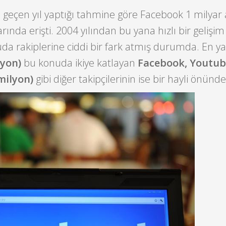
n geçen yıl yaptığı tahmine göre Facebook 1 milyar a
arında erişti. 2004 yılından bu yana hızlı bir gelişi
a rakiplerine ciddi bir fark atmış durumda. En yak
lyon)
bu konuda ikiye katlayan
Facebook, Youtub
milyon)
gibi diğer takipçilerinin ise bir hayli önünde