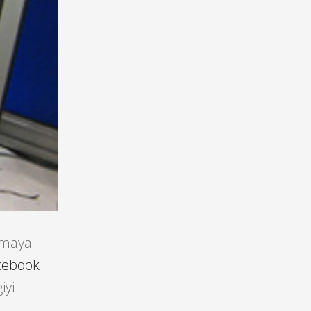
kmaya
cebook
iyi