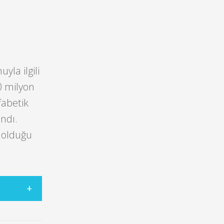
la ilgili
0 milyon
fabetik
ndı.
2 olduğu