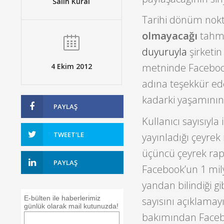
Salih Kural
Tarihi dönüm nokt
olmayacağı
tahmi
duyuruyla
şirketin
metninde Facebook’u
4 Ekim 2012
adına teşekkür ed
kadarki yaşamının e
PAYLAŞ
Kullanıcı sayısıyla
TWEET'LE
yayınladığı çeyrek
üçüncü çeyrek rapo
PAYLAŞ
Facebook’un 1 mily
yandan bilindiği gib
E-bülten ile haberlerimiz
sayısını açıklamay
günlük olarak mail kutunuzda!
bakımından Faceboo