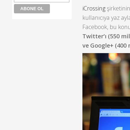
iCrossing
şirketini
kullanıcıya yaz ayl
Facebook, bu konud
Twitter’ı (550 mi
ve Google+ (400 