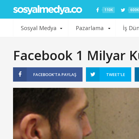
110K
600K
Sosyal Medya
Pazarlama
İş Dü
Facebook 1 Milyar Ku
FACEBOOK'TA
PAYLAŞ
TWEET'LE