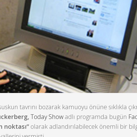
 suskun tavrını bozarak kamuoyu önüne sıklıkla çı
ckerberg,
Today Show
adlı programda bugün
Fa
m noktası”
olarak adlandırılabilecek önemli bir bilg
allerini vermişti.