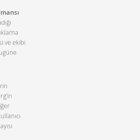
rmansı
dığı
açıklama
i ve ekibi
bugüne
rin
rg’in
iğer
kullanıcı
ayısı