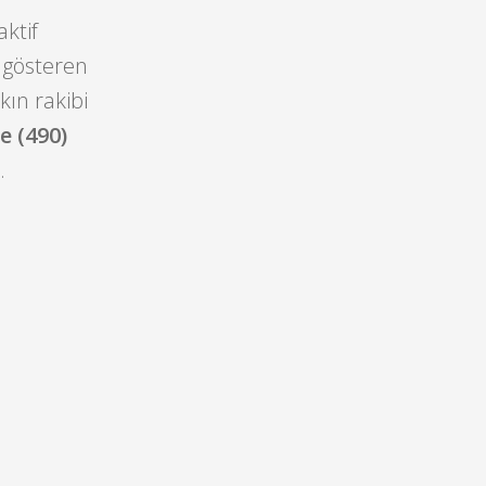
ktif
m gösteren
ın rakibi
e (490)
.