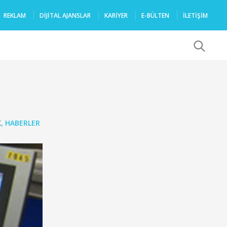
REKLAM
DIJITAL AJANSLAR
KARIYER
E-BÜLTEN
İLETİŞİM
x
K
,
HABERLER