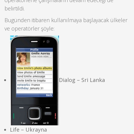
operatörlerle çalışmaların devam edeceği de
belirtildi.
Bugünden itibaren kullanılmaya başlayacak ülkeler
ve operatörler şöyle:
Dialog – Sri Lanka
Life – Ukrayna