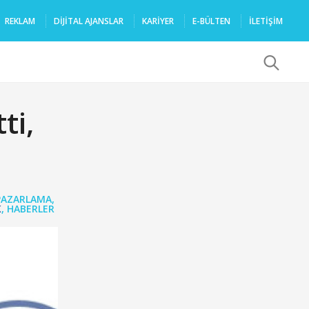
REKLAM
DIJITAL AJANSLAR
KARIYER
E-BÜLTEN
İLETİŞİM
x
ti,
 PAZARLAMA
,
K
,
HABERLER