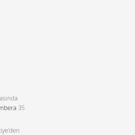
rasında
mbera
35
iye’den