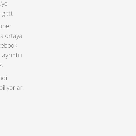
’ye
itti.
loper
da ortaya
acebook
ayrıntılı
z.
ndi
liyorlar.