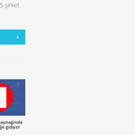
 şirket
Kaynağında
ğe gidiyor