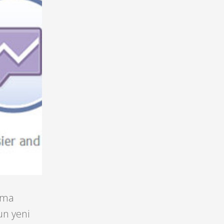
ama
’un yeni