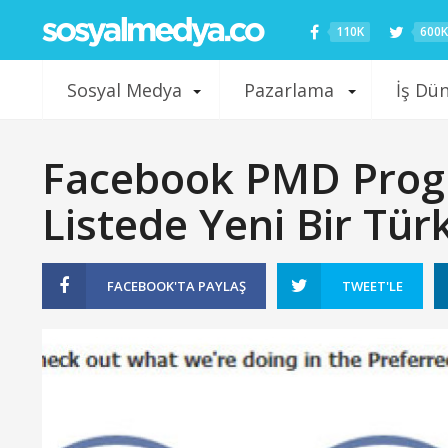
110K
600K
Sosyal Medya
Pazarlama
İş Dü
Facebook PMD Progra
Listede Yeni Bir Tür
FACEBOOK'TA
PAYLAŞ
TWEET'LE