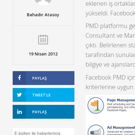
eklenen iş ortaklar
yükseldi. Facebook
Bahadır Atasoy
PMD platformu geç
Consultant ve Mar
çıktı. Belirlenen 
tarafından sunulan
19 Nisan 2012
bilgiye ve ajansla
Facebook PMD için 
PAYLAŞ
kriterlerine uygun
TWEET'LE
PAYLAŞ
E-bülten ile haberlerimiz