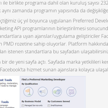
ı ile birlikte programa dahil olan kuruluş sayısı 232
 aynı zamanda programın yapısında da değişikliğe g
tiğimiz üç yıl boyunca uygulanan Preferred Deve
keting API programlarının birleştirilmesi sonucun
standartlara uyan ajanslar/uygulama geliştiriciler F
 PMD rozetine sahip oluyorlar. Platform hakkında 
rdan istenen standartlara bu sayfadan ulaşabilirsini
bir de yeni sayfa açtı. Sayfada marka yetkilileri ke
 Facebook’ta hizmet sunan ajanslara kolayca ulaşabi