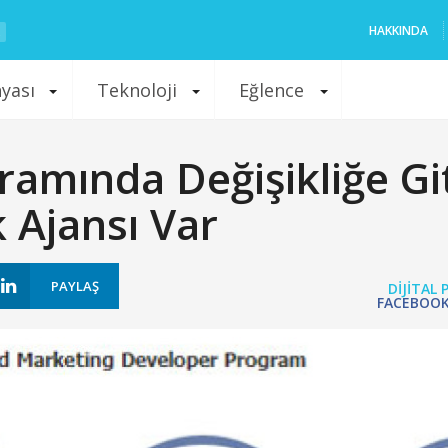
HAKKINDA
nyası
Teknoloji
Eğlence
mında Değişikliğe Git
k Ajansı Var
PAYLAŞ
DIJITAL
FACEBOO