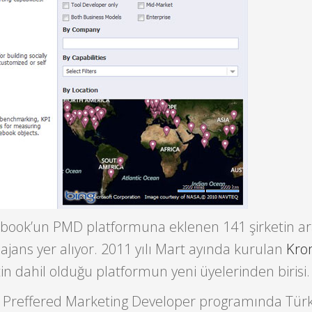
cebook’un PMD platformuna eklenen 141 şirketin a
 ajans yer alıyor. 2011 yılı Mart ayında kurulan
Kro
in dahil olduğu platformun yeni üyelerinden birisi.
 Preffered Marketing Developer programında Türk