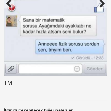
TM
İlginizi Çekebilecek Diğer Galeriler