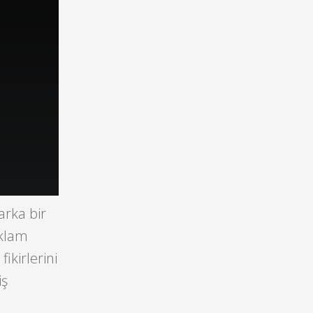
arka bir
eklam
ikirlerini
iş