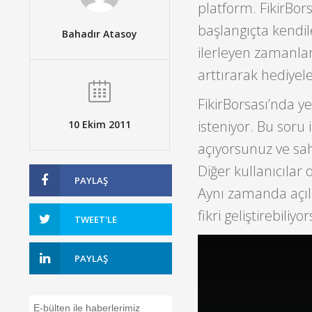
platform. FikirBors
başlangıçta kendile
Bahadır Atasoy
ilerleyen zamanlard
arttırarak hediyel
FikirBorsası’nda y
isteniyor. Bu soru il
10 Ekim 2011
açıyorsunuz ve sah
Diğer kullanıcılar 
PAYLAŞ
Aynı zamanda açılan
fikri geliştirebiliy
TWEET'LE
PAYLAŞ
E-bülten ile haberlerimiz