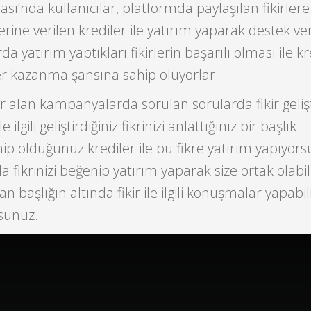
ası’nda kullanıcılar, platformda paylaşılan fikirlere
rine verilen krediler ile yatırım yaparak destek ver
a yatırım yaptıkları fikirlerin başarılı olması ile kr
er kazanma şansına sahip oluyorlar.
er alan kampanyalarda sorulan sorularda fikir geliş
e ilgili geliştirdiğiniz fikrinizi anlattığınız bir başlık
ip olduğunuz krediler ile bu fikre yatırım yapıyors
da fikrinizi beğenip yatırım yaparak size ortak olabil
 başlığın altında fikir ile ilgili konuşmalar yapabil
orsunuz.