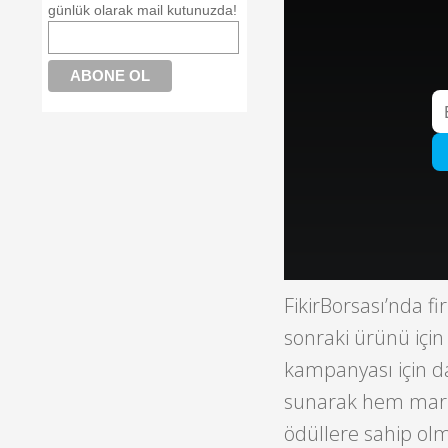
günlük olarak mail kutunuzda!
FikirBorsası’nda f
sonraki ürünü için 
kampanyası için dan
sunarak hem marka
ödüllere sahip olm