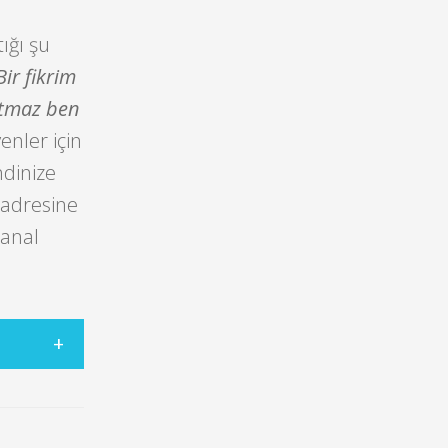
tığı şu
Bir fikrim
tutmaz ben
yenler için
ndinize
m adresine
sanal