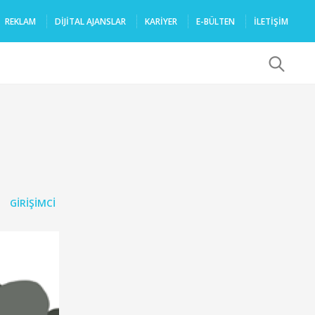
REKLAM
DIJITAL AJANSLAR
KARIYER
E-BÜLTEN
İLETİŞİM
x
GIRIŞIMCI