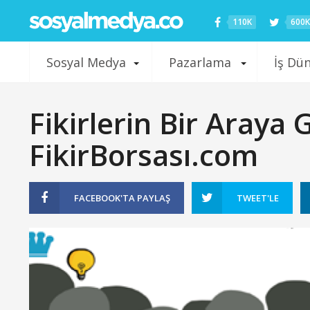
110K
600K
Sosyal Medya
Pazarlama
İş Dü
Fikirlerin Bir Araya 
FikirBorsası.com
FACEBOOK'TA
PAYLAŞ
TWEET'LE