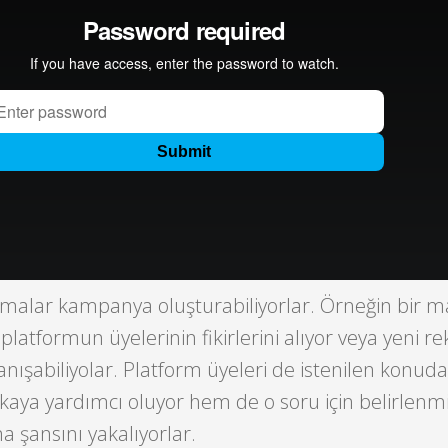
irmalar kampanya oluşturabiliyorlar. Örneğin bir m
platformun üyelerinin fikirlerini alıyor veya yeni r
ışabiliyolar. Platform üyeleri de istenilen konuda f
ya yardımcı oluyor hem de o soru için belirlenm
a şansını yakalıyorlar.