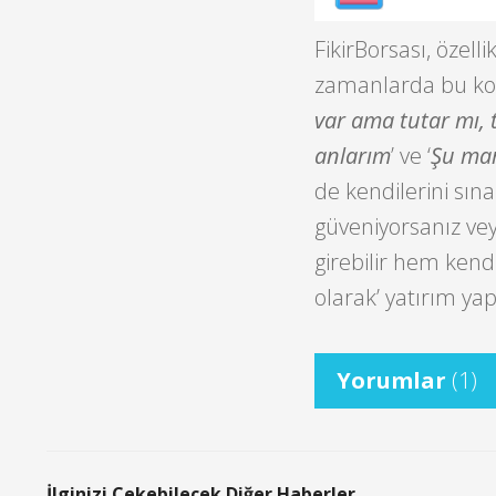
FikirBorsası, özelli
zamanlarda bu konu
var ama tutar mı,
anlarım
’ ve ‘
Şu mar
de kendilerini sın
güveniyorsanız veya
girebilir hem kendi
olarak’ yatırım yapa
Yorumlar
(1)
İlginizi Çekebilecek Diğer Haberler