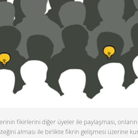
lerinin fikirlerini diğer üyeler ile paylaşması, onların
eğini alması ile birlikte fikrin gelişmesi üzerine ku