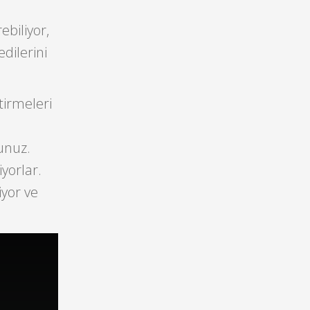
ebiliyor,
edilerini
tirmeleri
unuz.
iyorlar.
iyor ve