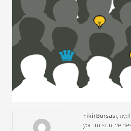
FikirBorsası
, üye
yorumlarını ve dest